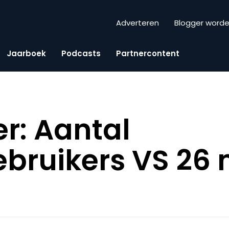
Adverteren
Blogger word
Jaarboek
Podcasts
Partnercontent
r: Aantal
ebruikers VS 26 