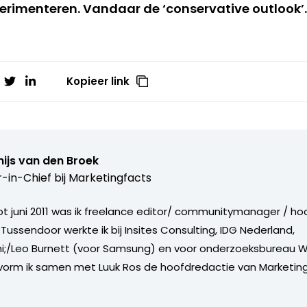
erimenteren. Vandaar de ‘conservative outlook’.
Kopieer link
ijs van den Broek
r-in-Chief bij
Marketingfacts
tot juni 2011 was ik freelance editor/ communitymanager / ho
Tussendoor werkte ik bij Insites Consulting, IDG Nederland,
i;/Leo Burnett (voor Samsung) en voor onderzoeksbureau W
vorm ik samen met Luuk Ros de hoofdredactie van Marketing