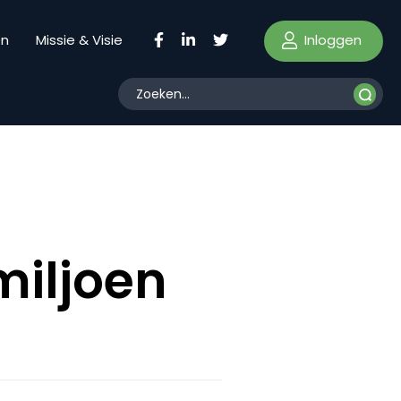
Inloggen
en
Missie & Visie
miljoen