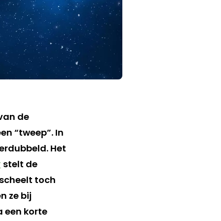
 van de
een “tweep”. In
verdubbeld. Het
r
stelt de
 scheelt toch
 ze bij
a een korte