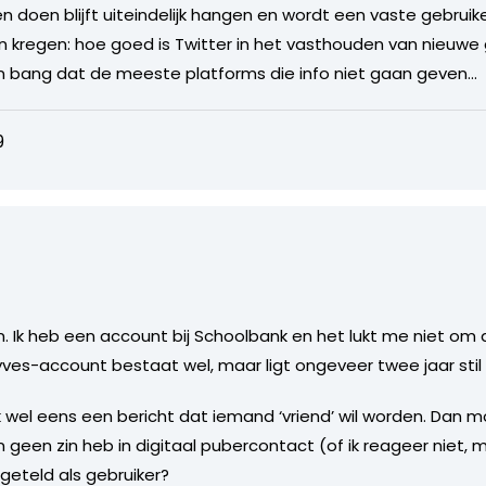
doen blijft uiteindelijk hangen en wordt een vaste gebruiker
an kregen: hoe goed is Twitter in het vasthouden van nieuwe
 bang dat de meeste platforms die info niet gaan geven…
9
jn. Ik heb een account bij Schoolbank en het lukt me niet om
Hyves-account bestaat wel, maar ligt ongeveer twee jaar stil
ik wel eens een bericht dat iemand ‘vriend’ wil worden. Dan mo
geen zin heb in digitaal pubercontact (of ik reageer niet, 
geteld als gebruiker?