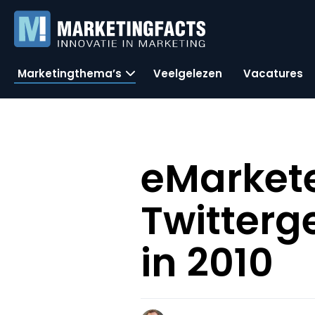
Marketingthema’s
Veelgelezen
Vacatures
eMarkete
Twitterg
in 2010