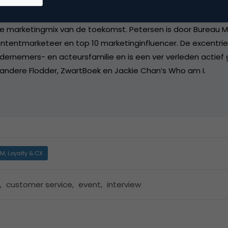
 en de moderne contentstrategie. Deze inzichten hebben hem
r gemaakt. Hij deelt graag zijn inzichten op gebied van groe
e marketingmix van de toekomst. Petersen is door Bureau M
ntentmarketeer en top 10 marketinginfluencer. De excentri
dernemers- en acteursfamilie en is een ver verleden actief
 andere Flodder, ZwartBoek en Jackie Chan’s Who am I.
M, Loyalty & CX
,
customer service
,
event
,
interview