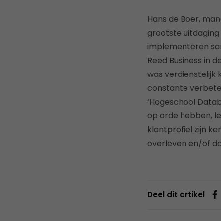
Hans de Boer, mana
grootste uitdagin
implementeren sam
Reed Business in d
was verdienstelijk
constante verbeter
‘Hogeschool Databa
op orde hebben, le
klantprofiel zijn 
overleven en/of do
Deel dit artikel