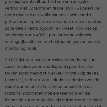
praktische onhaalbaarheid van een dergelijk
verbod. Met 32 teams en al snel zo’n 75 spelers per
team moet de NFL welhaast een ‘social media
police force’ oprichten om te monitoren en boetes
uit te delen. Met blogpost- en Tweet-volumes op
speeldagen van 4000+ per uur is dat welhaast
onmogelijk, zelfs met de bestaande geavanceerde
monitoring-tools.
De NFL lijkt met haar defensieve benadering van
social media op een doodlopend spoor te zitten.
Maken social media nu werkelijk inbreuk op de NFL
(lees: tv-) rechten. Wat valt dan te denken van de
video-opnamen die het miljoenenpubliek in de
stadions maakt met mobiele telefoons en die
binnen de kortst mogelijke tijd online staan? Zouden
clubs, sponsors en broadcasters niet gebaat zijn bij