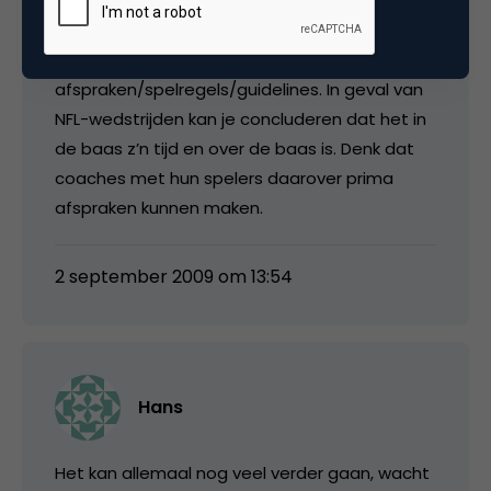
Daarmee kan een mooi matrixje worden
gevormd en per kwadrant
afspraken/spelregels/guidelines. In geval van
NFL-wedstrijden kan je concluderen dat het in
de baas z’n tijd en over de baas is. Denk dat
coaches met hun spelers daarover prima
afspraken kunnen maken.
2 september 2009 om 13:54
Hans
Het kan allemaal nog veel verder gaan, wacht