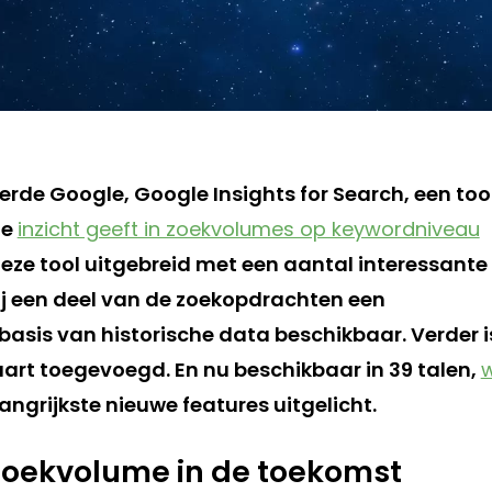
erde Google, Google Insights for Search, een too
le
inzicht geeft in zoekvolumes op keywordniveau
 deze tool uitgebreid met een aantal interessante
bij een deel van de zoekopdrachten een
basis van historische data beschikbaar. Verder i
rt toegevoegd. En nu beschikbaar in 39 talen,
langrijkste nieuwe features uitgelicht.
zoekvolume in de toekomst