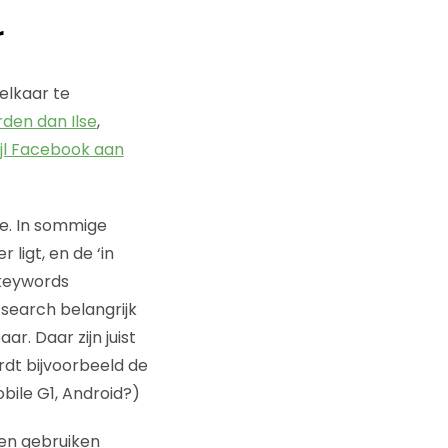
r
elkaar te
rden dan Ilse
,
jl Facebook aan
oe. In sommige
 ligt, en de ‘in
 keywords
 search belangrijk
r. Daar zijn juist
dt bijvoorbeeld de
ile G1, Android?)
ien gebruiken