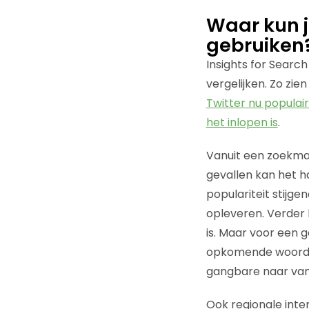
Waar kun j
gebruiken
Insights for Searc
vergelijken. Zo zie
Twitter nu populair
het inlopen is
.
Vanuit een zoekmac
gevallen kan het ha
populariteit stij
opleveren. Verder h
is. Maar voor een 
opkomende woorden
gangbare naar van 
Ook regionale inter