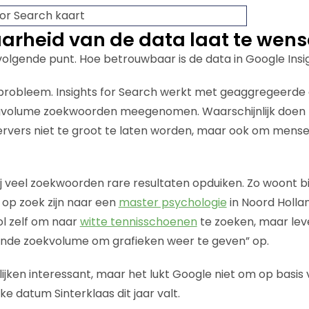
rheid van de data laat te wens
lgende punt. Hoe betrouwbaar is de data in Google Insi
t probleem. Insights for Search werkt met geaggregeerde
ogvolume zoekwoorden meegenomen. Waarschijnlijk doen 
ervers niet te groot te laten worden, maar ook om mensen
bij veel zoekwoorden rare resultaten opduiken. Zo woont b
op zoek zijn naar een
master psychologie
in Noord Holland
ol zelf om naar
witte tennisschoenen
te zoeken, maar leve
nde zoekvolume om grafieken weer te geven” op.
ijken interessant, maar het lukt Google niet om op basis
e datum Sinterklaas dit jaar valt.