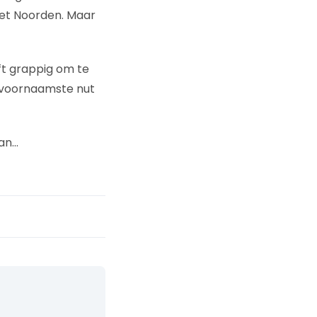
het Noorden. Maar
jft grappig om te
et voornaamste nut
aan…