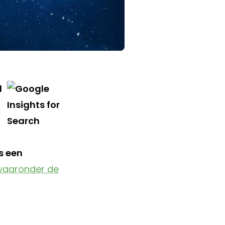
l
s een
waaronder de