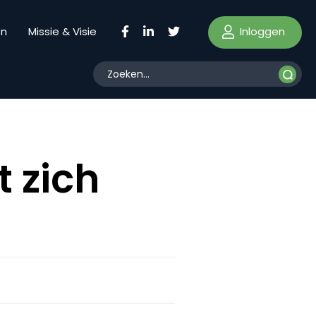
Inloggen
en
Missie & Visie
t zich