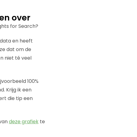
en over
ghts for Search?
 data en heeft
ze dat om de
 niet té veel
ijvoorbeeld 100%
. Krijg ik een
rt die tip een
 van
deze grafiek
te