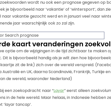
de zoekwoorden wordt nu ook een prognose gegeven op b
ek je bijvoorbeeld naar ‘vakantie’ of ‘wintersport’, dan zie 
veel naar vakantie gezocht werd en in januari veel naar win
nde jaar waarschijnlijk ook zo zal zijn.
de kaart veranderingen zoekvo
we optie om de wijzigingen in de tijd zichtbaar te maken 
Dit is bijvoorbeeld handig als je wilt zien hoe bijvoorbee
aartje zit de link) zich over de wereld verspreid. (Facebo
 Australië en UK, daarna Scandinavië, Frankrijk, Turkije e
 van de wereld, waaronder Nederland)
bij een zoekopdracht naar “
Layar
” eerst alleen zoekvolu
ens in de hele wereld. Maar helaas, in Indonesie hebben z
t ‘layar tancap’.