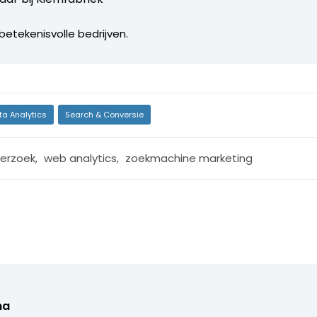
betekenisvolle bedrijven.
ta Analytics
Search & Conversie
erzoek
,
web analytics
,
zoekmachine marketing
ma