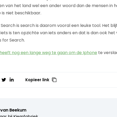
den van het land wel een ander woord dan de mensen in 
 is niet beschikbaar.
 Search is search is daarom vooral een leuke tool. Het bli
 iets is ten opzichte van iets anders en dat is dan ook h
s for Search.
 heeft nog een lange weg te gaan om de Iphone
te versl
Kopieer link
 van Beekum
aar bij
Kiemfabriek