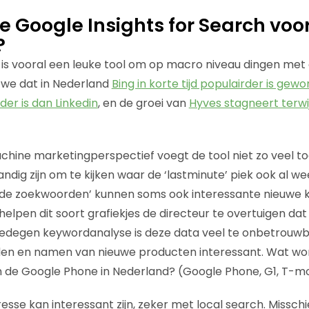
e Google Insights for Search voo
?
h is vooral een leuke tool om op macro niveau dingen met 
n we dat in Nederland
Bing in korte tijd populairder is gewo
der is dan Linkedin
, en de groei van
Hyves stagneert terwi
hine marketingperspectief voegt de tool niet zo veel t
ndig zijn om te kijken waar de ‘lastminute’ piek ook al weer
gende zoekwoorden’ kunnen soms ook interessante nieuwe
elpen dit soort grafiekjes de directeur te overtuigen dat
gedegen keywordanalyse is deze data veel te onbetrouwbaa
 en namen van nieuwe producten interessant. Wat wor
de Google Phone in Nederland? (Google Phone, G1, T-mob
esse kan interessant zijn, zeker met local search. Missch