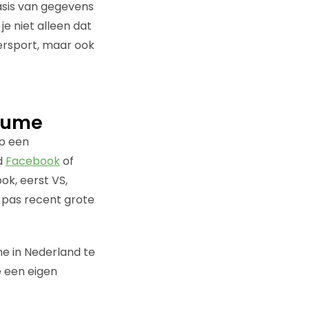
asis van gegevens
je niet alleen dat
tersport, maar ook
lume
op een
ld
Facebook
of
ok, eerst VS,
n pas recent grote
me in Nederland te
e een eigen