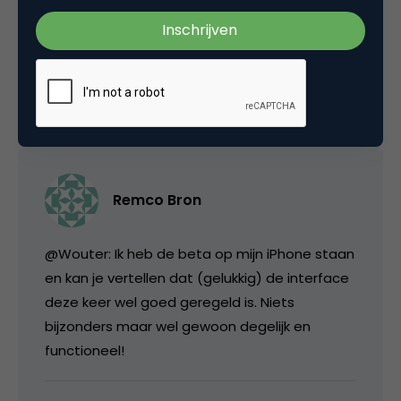
hard als een Nilfisk. Daar heb ik me al zo
ontzettend vaak over zitten te verbazen…
20 juli 2009 om 11:28
Remco Bron
@Wouter: Ik heb de beta op mijn iPhone staan
en kan je vertellen dat (gelukkig) de interface
deze keer wel goed geregeld is. Niets
bijzonders maar wel gewoon degelijk en
functioneel!