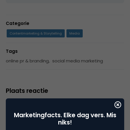
Categorie
Contentmarketing & Storytelling
Media
Tags
online pr & branding
,
social media marketing
Plaats reactie
Je moet
ingelogd zijn op
om een reactie te
plaatsen.
Marketingfacts. Elke dag vers. Mis
niks!