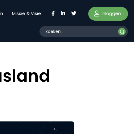
Inloggen
en
Missie & Visie
usland