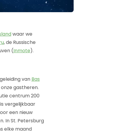
sland
waar we
ru
, de Russische
uven (
Inmote
).
geleiding van
Bas
 onze gastheren.
utie centrum 200
s vergelijkbaar
door een nieuw
. In St. Petersburg
ens elke maand