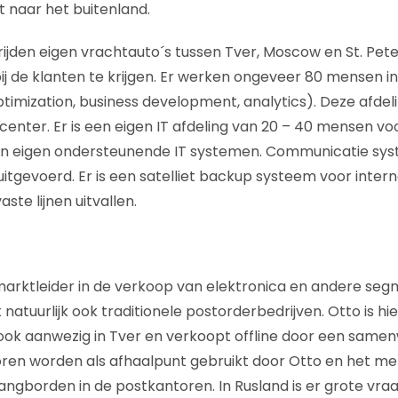
 naar het buitenland.
rijden eigen vrachtauto´s tussen Tver, Moscow en St. Pe
bij de klanten te krijgen. Er werken ongeveer 80 mensen i
ptimization, business development, analytics). Deze afdel
center. Er is een eigen IT afdeling van 20 – 40 mensen vo
an eigen ondersteunende IT systemen. Communicatie sys
uitgevoerd. Er is een satelliet backup systeem voor inter
ste lijnen uitvallen.
marktleider in de verkoop van elektronica en andere seg
atuurlijk ook traditionele postorderbedrijven. Otto is hi
 ook aanwezig in Tver en verkoopt offline door een same
ren worden als afhaalpunt gebruikt door Otto en het mer
angborden in de postkantoren. In Rusland is er grote vra