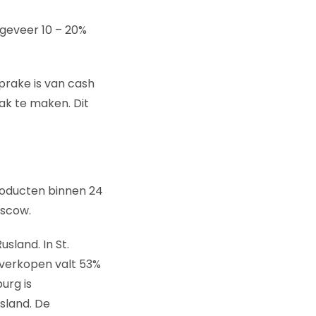
geveer 10 – 20%
sprake is van cash
ak te maken. Dit
producten binnen 24
oscow.
sland. In St.
 verkopen valt 53%
urg is
sland. De