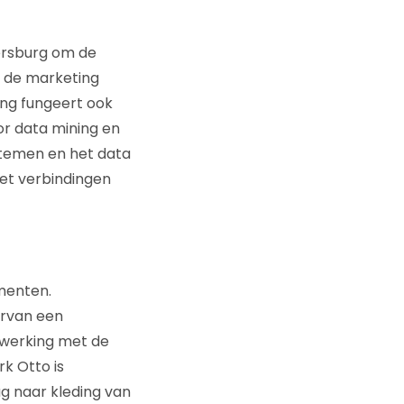
tersburg om de
n de marketing
ing fungeert ook
or data mining en
temen en het data
net verbindingen
menten.
ervan een
nwerking met de
k Otto is
ag naar kleding van