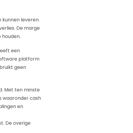
e kunnen leveren.
sverlies. De marge
e houden.
eeft een
software platform
bruikt geen
nd. Met ten minste
es waaronder cash
alingen en
st. De overige