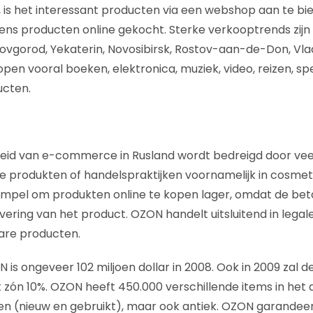
, is het interessant producten via een webshop aan te bi
ens producten online gekocht. Sterke verkooptrends zijn 
 Novgorod, Yekaterin, Novosibirsk, Rostov-aan-de-Don, Vla
en vooral boeken, elektronica, muziek, video, reizen, s
cten.
id van e-commerce in Rusland wordt bedreigd door veel 
 produkten of handelspraktijken voornamelijk in cosmet
rempel om produkten online te kopen lager, omdat de bet
levering van het product. OZON handelt uitsluitend in lega
are producten.
is ongeveer 102 miljoen dollar in 2008. Ook in 2009 zal d
t zón 10%. OZON heeft 450.000 verschillende items in het
n (nieuw en gebruikt), maar ook antiek. OZON garandeer