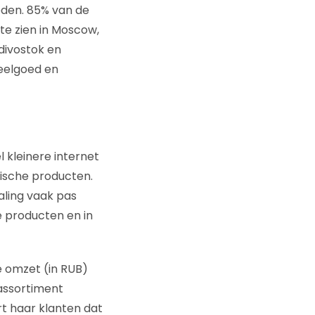
eden. 85% van de
te zien in Moscow,
divostok en
peelgoed en
kleinere internet
ische producten.
aling vaak pas
le producten en in
e omzet (in RUB)
 assortiment
t haar klanten dat