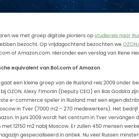
ren we met groep digitale pioniers op
studiereis naar Ru
 hebben bezocht. Op vrijdagochtend bezochten we
OZON.
l.com of Amazon.com. Hieronder een verslag van Rene He
sche equivalent van Bol.com of Amazon
gaat een kleine groep van de Rusland reis 2009 onder be
bij OZON. Alexy Timonin (Deputy CEO) en Bas Godska zijn
ste e-commerce speler in Rusland met een eigen distrib
oscow in Tver (7000 m2 – 270 medewerkers). Het bedrijf i
zon. In juni 2009 wordt het centrum in Tver vervangen 
m met 12150 m2 nabij Moscow. Er zullen 450 mensen werken
 magazijn gespecialiseerd in antiek. Nu veel Russen minst