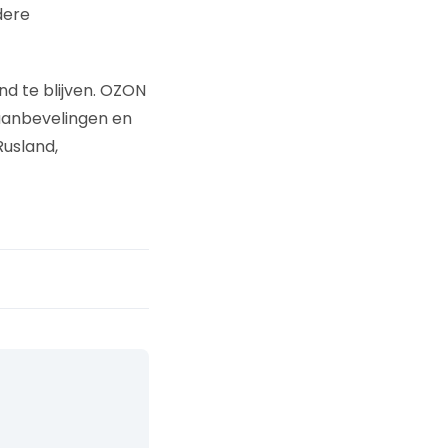
dere
nd te blijven. OZON
 aanbevelingen en
Rusland,