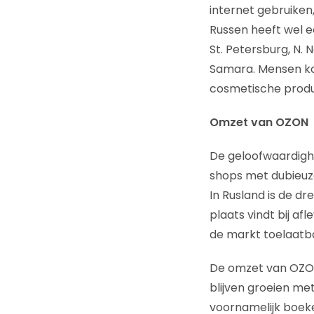
internet gebruiken
Russen heeft wel e
St. Petersburg, N.
Samara. Mensen kop
cosmetische produ
Omzet van OZON
De geloofwaardighe
shops met dubieuze
In Rusland is de d
plaats vindt bij af
de markt toelaatb
De omzet van OZON 
blijven groeien me
voornamelijk boeke