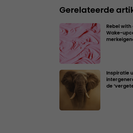
Gerelateerde arti
Rebel with
Wake-upca
merkeigen
Inspiratie 
intergener
de ‘verget