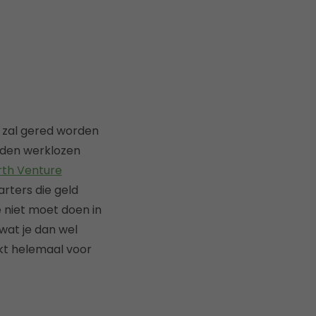
ie zal gered worden
nden werklozen
rth Venture
rters die geld
 niet moet doen in
wat je dan wel
ekt helemaal voor