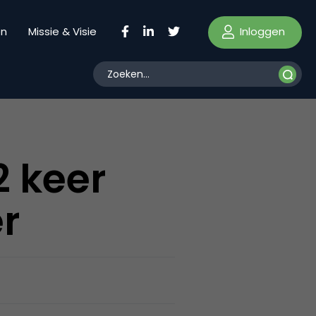
Inloggen
en
Missie & Visie
2 keer
er