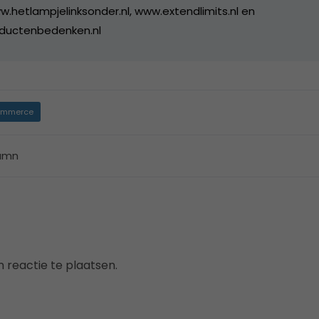
w.hetlampjelinksonder.nl, www.extendlimits.nl en
ductenbedenken.nl
mmerce
umn
 reactie te plaatsen.