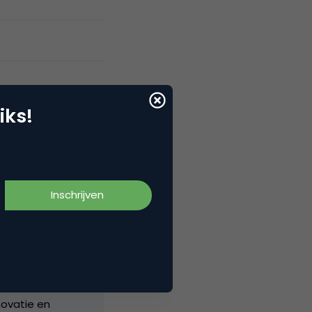
iks!
vinden van non-
eranderen in de
igd
 Lampje
atie voor en
nsultancy en
en als
novatie en