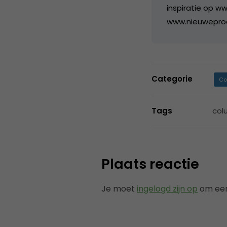
inspiratie op ww
www.nieuwepro
Categorie
Co
Tags
col
Plaats reactie
Je moet
ingelogd zijn op
om een