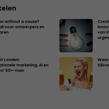
kelen
 or without a cause?
Creat
ll voor ontwerpers en
innov
aren
van i
urgen
uit Londen:
Waaro
ationele marketing, AI en
Silico
en’ 50+-man