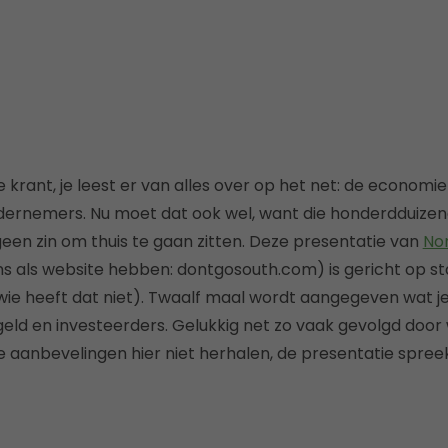
 de krant, je leest er van alles over op het net: de econom
dernemers. Nu moet dat ook wel, want die honderdduize
geen zin om thuis te gaan zitten. Deze presentatie van
No
s als website hebben: dontgosouth.com) is gericht op sta
ie heeft dat niet). Twaalf maal wordt aangegeven wat je
geld en investeerders. Gelukkig net zo vaak gevolgd door 
e aanbevelingen hier niet herhalen, de presentatie spre