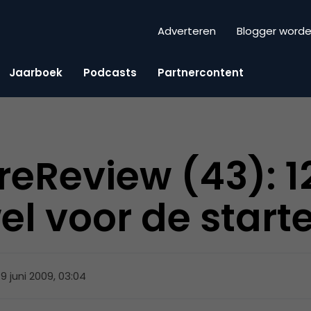
Adverteren
Blogger word
Jaarboek
Podcasts
Partnercontent
reReview (43): 1
el voor de start
19 juni 2009, 03:04