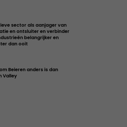
ieve sector als aanjager van
atie en ontsluiter en verbinder
ndustrieën belangrijker en
ter dan ooit
m Beieren anders is dan
n Valley