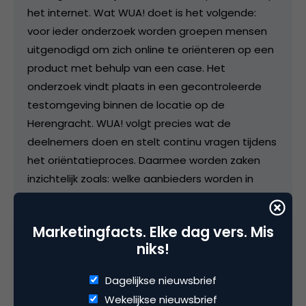
het internet. Wat WUA! doet is het volgende:
voor ieder onderzoek worden groepen mensen
uitgenodigd om zich online te oriënteren op een
product met behulp van een case. Het
onderzoek vindt plaats in een gecontroleerde
testomgeving binnen de locatie op de
Herengracht. WUA! volgt precies wat de
deelnemers doen en stelt continu vragen tijdens
het oriëntatieproces. Daarmee worden zaken
inzichtelijk zoals: welke aanbieders worden in
welke volgorde gevonden? Waar klikt men door
en waar haakt men af? En waarom? Wie wordt
Marketingfacts. Elke dag vers. Mis
gezien als de meest betrouwbare aanbieder?
niks!
Wie wordt gezien als de aanbieder met de
beste prijs/kwaliteit verhouding? Wie wordt
Dagelijkse nieuwsbrief
gezien als het meest sympathiek? Of als de
Wekelijkse nieuwsbrief