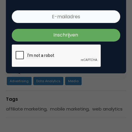
grootste aanbieder? Welke site is het meest
aansprekend? Voor welke aanbieders heeft men
een voorkeur om bij te kopen? En bij wie wordt
uiteindelijk het meest gekocht / afgesloten? Wie
is de grootste, de beste, oftewel de heerser op
het web?
Categorie
Advertising
Data Analytics
Media
Tags
affiliate marketing
,
mobile marketing
,
web analytics