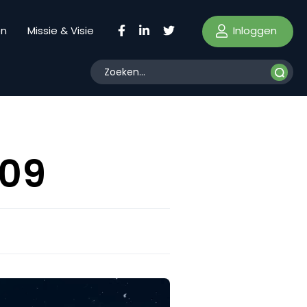
Inloggen
en
Missie & Visie
009