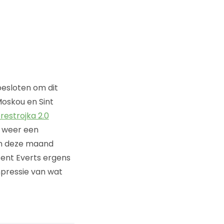
esloten om dit
Moskou en Sint
erestrojka 2.0
) weer een
gin deze maand
cent Everts ergens
mpressie van wat