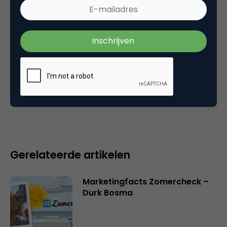
event
,
interview
,
mobile marketing
Plaats reactie
Je moet
ingelogd zijn op
om een reactie te
plaatsen.
Gerelateerde artikelen
Marketingfacts Zomercheck –
Durk Bosma