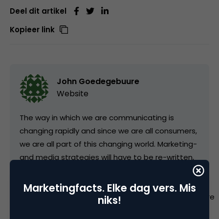
Deel dit artikel
Kopieer link
John Goedegebuure
Website
The way in which we are communicating is
changing rapidly and since we are all consumers,
we are all part of this changing world. Marketing-
and media strategies will have to be re-written,
so let's sharpen our pencils and get the show on
the road.
Marketingfacts. Elke dag vers. Mis
http://www.linkedin.com/pub/dir/john/goedegebuure
niks!