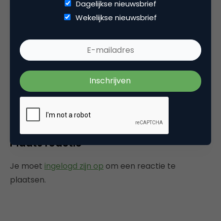
Dagelijkse nieuwsbrief
Wekelijkse nieuwsbrief
Categorie
Commerce
Tags
event
Plaats reactie
Je moet
ingelogd zijn op
om een reactie te
plaatsen.