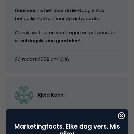
Daarnaast is het door al die Google Ads
behoorlijk zoeken naar de antwoorden.
Conclusie: filteren van vragen en antwoorden
is wel degelijk een goed idee!
26 maart 2009 om 13:16
Kjeld Kahn
@Peter Bonjernoor:
Marketingfacts. Elke dag vers. Mis
Dat licht er maar aan wat je doel is 😉 ik heb er
niks!