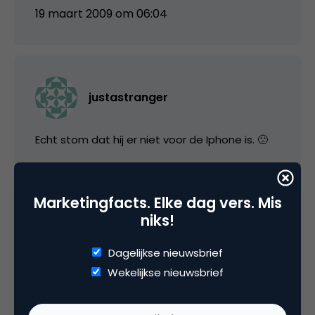
19 maart 2009 om 06:04
justastranger
Echt stom dat hij er niet voor de Iphone is. 🙁
En waarom zijn die links naar Reisplanner Xtra
en SMS Reisplanner dood?
Marketingfacts. Elke dag vers. Mis
niks!
19 maart 2009 om 07:10
Dagelijkse nieuwsbrief
Wekelijkse nieuwsbrief