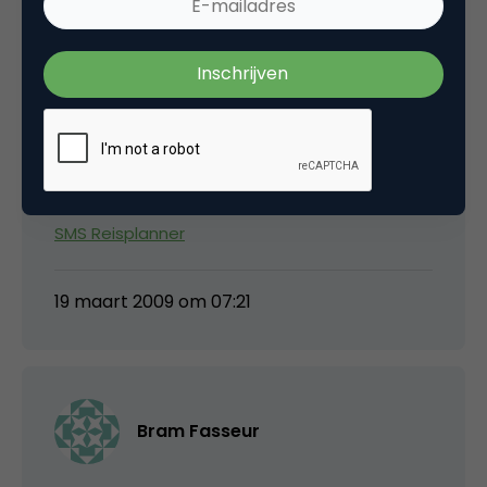
justastranger
Niet echt slim van ns om op het moment dat
blogs over hun apps beginnen te schrijven de
urls te veranderen nieuwe linkies.
Reisplanner Xtra
SMS Reisplanner
19 maart 2009 om 07:21
Bram Fasseur