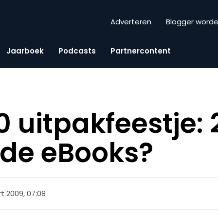
Adverteren
Blogger word
Jaarboek
Podcasts
Partnercontent
0 uitpakfeestje:
 de eBooks?
t 2009, 07:08