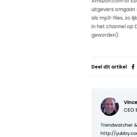
Amazon.com of Eboo
uitgevers omgaan m
als mp3-files, zo l
in het channel op D
geworden).
Deel dit artikel
Vince
CEO b
Trendwatcher & 
http://yubby.co