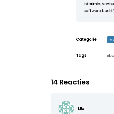
Interimic, Ventu
software bedri
Categorie
Me
Tags
ebo
14 Reacties
LEx