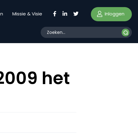
Inloggen
en
Missie & Visie
 2009 het