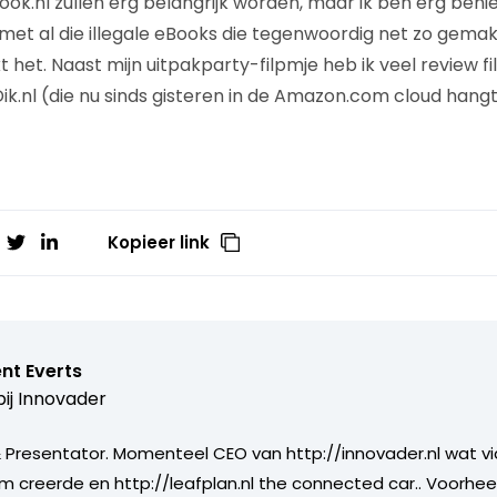
k.nl zullen erg belangrijk worden, maar ik ben erg ben
et al die illegale eBooks die tegenwoordig net zo gemakke
ijkt het. Naast mijn uitpakparty-filpmje heb ik veel review
ik.nl (die nu sinds gisteren in de Amazon.com cloud hangt 
Kopieer link
nt Everts
ij
Innovader
Presentator. Momenteel CEO van http://innovader.nl wat v
m creerde en http://leafplan.nl the connected car.. Voorhee