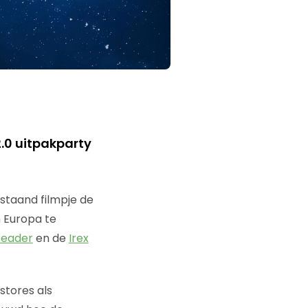
2.0 uitpakparty
nstaand filmpje de
in Europa te
Reader
en de
Irex
stores als