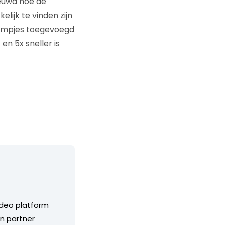
ieuwd hoe de
lijk te vinden zijn
 filmpjes toegevoegd
en 5x sneller is
ideo platform
n partner