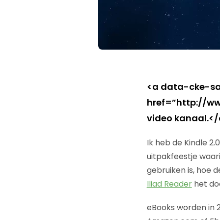
<a data-cke-sa
href=”http://ww
video kanaal.</
Ik heb de Kindle 2
uitpakfeestje waarin
gebruiken is, hoe 
Iliad Reader
het doe
eBooks worden in 20