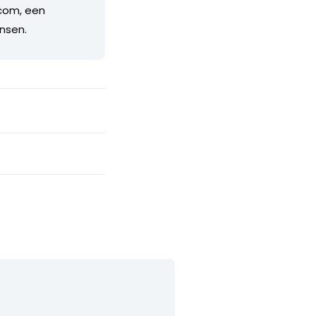
.com, een
nsen.