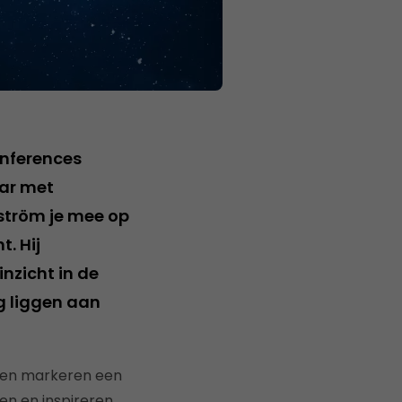
nferences
ar met
ström je mee op
. Hij
nzicht in de
g liggen aan
s en markeren een
en en inspireren