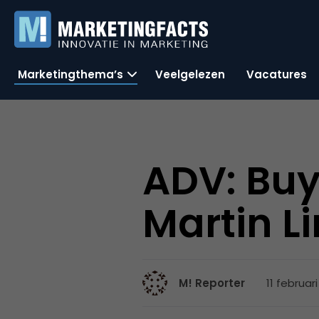
Marketingthema’s
Veelgelezen
Vacatures
ADV: Bu
Martin L
11 februar
M! Reporter