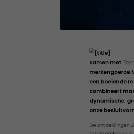
samen met
Tre
merkengoeroe Ma
een boeiende re
combineert mark
dynamische, gr
onze besluitvor
De ontdekkingen ui
totale omkering in