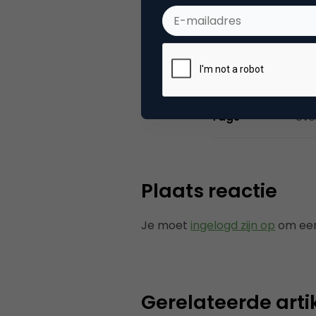
Categorie
Co
Tags
eve
Plaats reactie
Je moet
ingelogd zijn op
om een
Gerelateerde arti