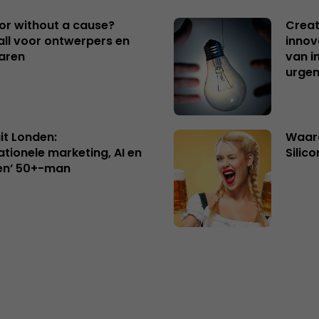
 or without a cause?
Creat
ll voor ontwerpers en
innov
aren
van i
urgen
uit Londen:
Waaro
ationele marketing, AI en
Silico
en’ 50+-man