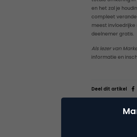
en het zal je hou
compleet verander
meest invloedrijke
deelnemer gratis.
Als lezer van Mark
informatie en insc
Deel dit artikel
Mar
M! R
Webs