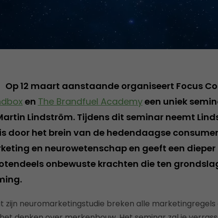
Op 12 maart aanstaande organiseert Focus Co
ndbox
en
The Brandfuel Academy
een uniek semin
rtin Lindström. Tijdens dit seminar neemt Lind
is door het brein van de hedendaagse consument
eting en neurowetenschap en geeft een dieper i
otendeels onbewuste krachten die ten grondsla
ming.
t zijn neuromarketingstudie breken alle marketingregel
 het denken over merkenbouw. Het seminar zal je verrass