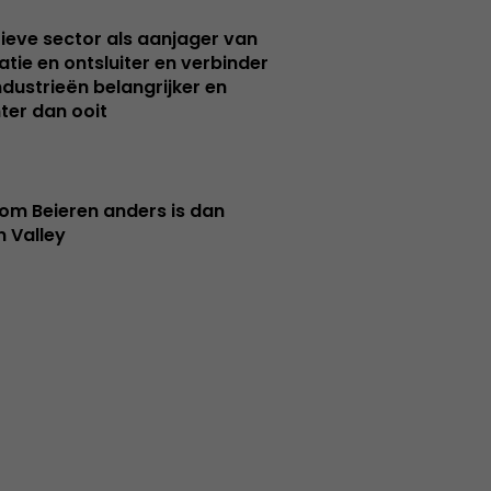
ieve sector als aanjager van
atie en ontsluiter en verbinder
ndustrieën belangrijker en
ter dan ooit
m Beieren anders is dan
n Valley