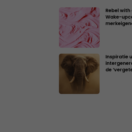
Rebel with
Wake-upca
merkeigen
Inspiratie 
intergener
de ‘verget