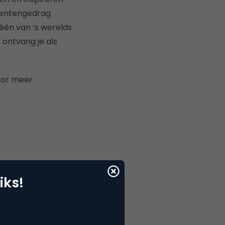
mentengedrag
 één van ‘s werelds
 ontvang je als
voor meer
iks!