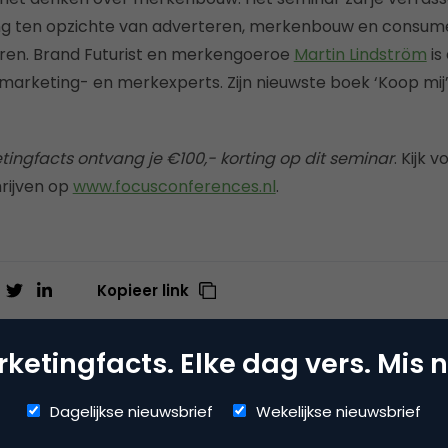
ding ten opzichte van adverteren, merkenbouw en consu
en. Brand Futurist en merkengoeroe
Martin Lindström
is
 marketing- en merkexperts. Zijn nieuwste boek ‘Koop mij’
etingfacts ontvang je €100,- korting op dit seminar
. Kijk 
hrijven op
www.focusconferences.nl
.
Kopieer link
ketingfacts. Elke dag vers. Mis n
eporter
Dagelijkse nieuwsbrief
Wekelijkse nieuwsbrief
ite