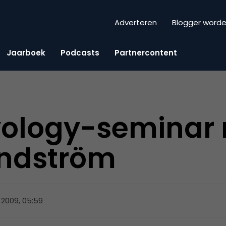
Adverteren
Blogger word
Jaarboek
Podcasts
Partnercontent
yology-seminar
indström
i 2009, 05:59