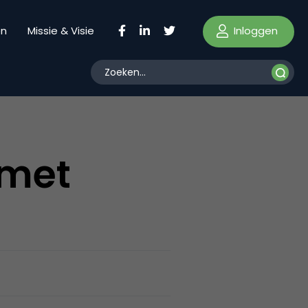
Inloggen
en
Missie & Visie
 met