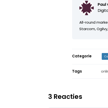
Paul
Digit
All-round market
Starcom, Ogilvy
Categorie
Co
Tags
onl
3 Reacties