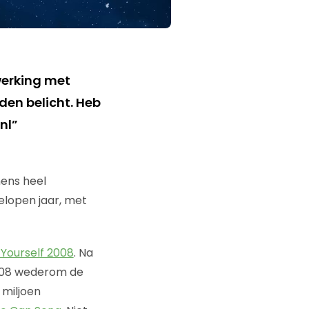
werking met
den belicht. Heb
nl”
mens heel
gelopen jaar, met
f Yourself 2008
. Na
2008 wederom de
 miljoen