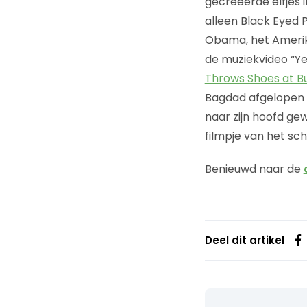
gecreëerde elfjes i
alleen Black Eyed 
Obama, het Amerik
de muziekvideo “Ye
Throws Shoes at B
Bagdad afgelopen
naar zijn hoofd ge
filmpje van het s
Benieuwd naar de
Deel dit artikel