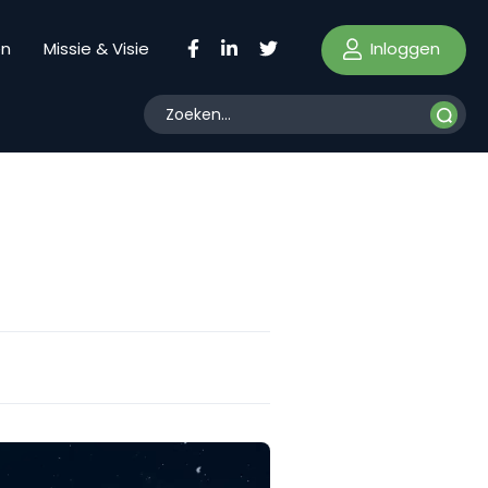
Inloggen
en
Missie & Visie