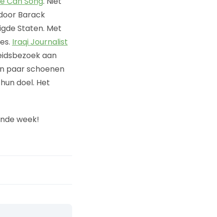
e Can Song
. Niet
 door Barack
igde Staten. Met
ces.
Iraqi Journalist
heidsbezoek aan
en paar schoenen
hun doel. Het
ende week!