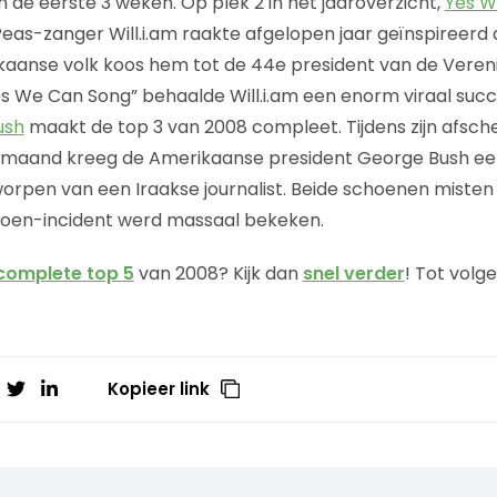
n de eerste 3 weken. Op plek 2 in het jaaroverzicht,
Yes W
Peas-zanger Will.i.am raakte afgelopen jaar geïnspireerd
aanse volk koos hem tot de 44e president van de Veren
s We Can Song” behaalde Will.i.am een enorm viraal suc
ush
maakt de top 3 van 2008 compleet. Tijdens zijn afsc
 maand kreeg de Amerikaanse president George Bush e
worpen van een Iraakse journalist. Beide schoenen misten 
choen-incident werd massaal bekeken.
complete top 5
van 2008? Kijk dan
snel verder
! Tot volg
Kopieer link