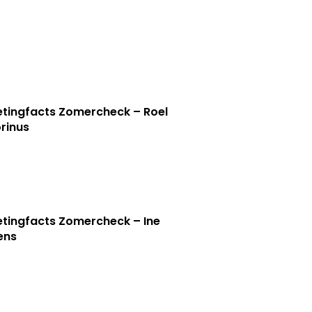
tingfacts Zomercheck – Roel
rinus
tingfacts Zomercheck – Ine
jens