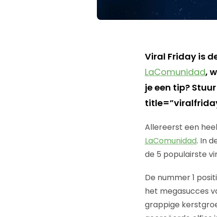
Viral Friday is 
LaComunidad
, 
je een tip? Stu
title=”viralfri
Allereerst een hee
LaComunidad
. In 
de 5 populairste vi
De nummer 1 positi
het megasucces van
grappige kerstgroet