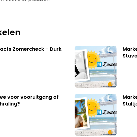
kelen
facts Zomercheck – Durk
Marke
Stavo
 we voor vooruitgang of
Marke
hraling?
Stult