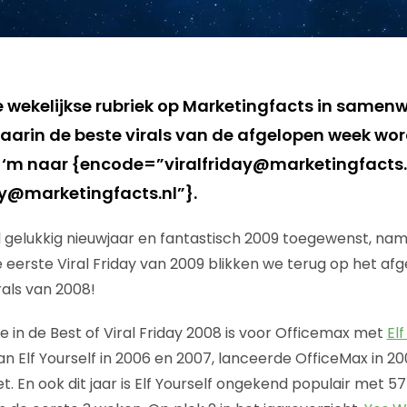
de wekelijkse rubriek op Marketingfacts in samen
waarin de beste virals van de afgelopen week wor
ur ‘m naar {encode=”viralfriday@marketingfacts.
day@marketingfacts.nl”}.
l gelukkig nieuwjaar en fantastisch 2009 toegewenst, na
de eerste Viral Friday van 2009 blikken we terug op het af
rals van 2008!
e in de Best of Viral Friday 2008 is voor Officemax met
El
 Elf Yourself in 2006 en 2007, lanceerde OfficeMax in 
. En ook dit jaar is Elf Yourself ongekend populair met 57