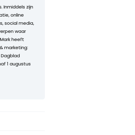
. Inmiddels zijn
tie, online
s, social media,
rwerpen waar
. Mark heeft
 & marketing:
e Dagblad
naf 1 augustus