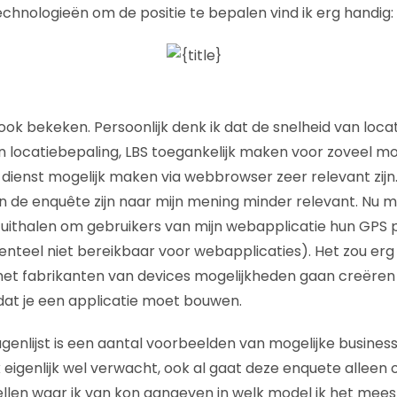
echnologieën om de positie te bepalen vind ik erg handig:
ook bekeken. Persoonlijk denk ik dat de snelheid van loca
 locatiebepaling, LBS toegankelijk maken voor zoveel mo
 dienst mogelijk maken via webbrowser zeer relevant zijn
de enquête zijn naar mijn mening minder relevant. Nu moe
 uithalen om gebruikers van mijn webapplicatie hun GPS po
teel niet bereikbaar voor webapplicaties). Het zou erg fij
et fabrikanten van devices mogelijkheden gaan creëren 
dat je een applicatie moet bouwen.
ragenlijst is een aantal voorbeelden van mogelijke busine
k eigenlijk wel verwacht, ook al gaat deze enquete alleen
ellen waar ik van kon aangeven in welk model ik het mees