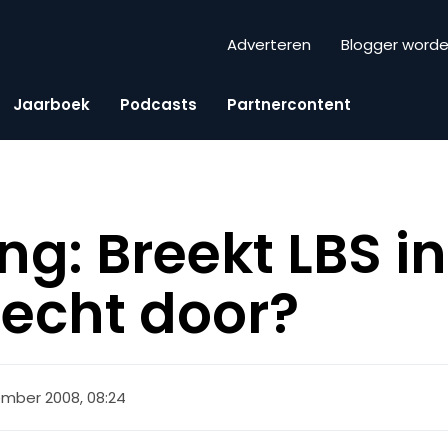
Adverteren
Blogger word
Jaarboek
Podcasts
Partnercontent
g: Breekt LBS i
 echt door?
mber 2008, 08:24