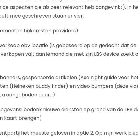
 de aspecten die als zeer relevant heb aangevinkt). In 
eft mee geschreven staan er vier:
nementen (inkomsten providers)
f verkoop obv locatie (is gebaseerd op de gedacht dat de 
 verkopen valt aan iemand die met zijn LBS device zoekt o
banners, gesponsorde artikelen (Axe night guide voor he
ten (Heineken buddy finder) en video bumpers (deze vid
t u aangeboden door…)
gegevens: bedenk nieuwe diensten op grond van de LBS d
 in kaart brengen)
entpartij het meeste geloven in optie 2. Op mijn werk biede