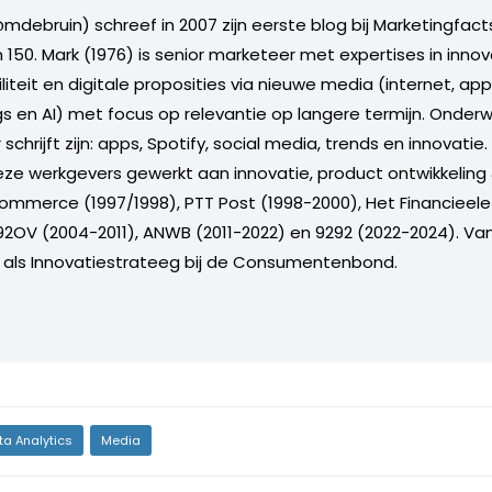
mdebruin) schreef in 2007 zijn eerste blog bij Marketingfacts
150. Mark (1976) is senior marketeer met expertises in innova
iteit en digitale proposities via nieuwe media (internet, app
ngs en AI) met focus op relevantie op langere termijn. Onde
schrijft zijn: apps, Spotify, social media, trends en innovatie
deze werkgevers gewerkt aan innovatie, product ontwikkeling
eCommerce (1997/1998), PTT Post (1998-2000), Het Financieel
2OV (2004-2011), ANWB (2011-2022) en 9292 (2022-2024). Va
 als Innovatiestrateeg bij de Consumentenbond.
ta Analytics
Media