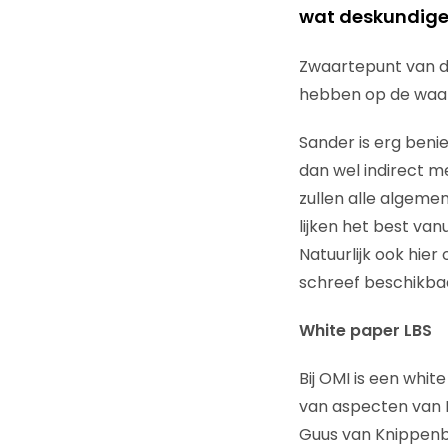
wat deskundigen
Zwaartepunt van de
hebben op de waar
Sander is erg beni
dan wel indirect m
zullen alle algeme
lijken het best va
Natuurlijk ook hie
schreef beschikbaa
White paper LBS
Bij OMI is een whit
van aspecten van L
Guus van Knippenbe