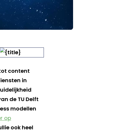
tot content
iensten in
uidelijkheid
an de TU Delft
ness modellen
er op
llie ook heel