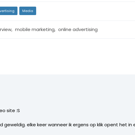
vertising
Media
erview
,
mobile marketing
,
online advertising
eo site :S
d geweldig. elke keer wanneer ik ergens op klik opent het in