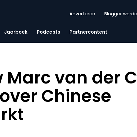
Adverteren
Blogger word
Jaarboek
Podcasts
Partnercontent
w Marc van der C
over Chinese
rkt