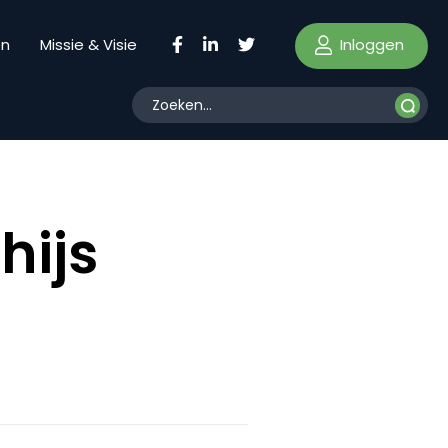
Inloggen
en
Missie & Visie
hijs