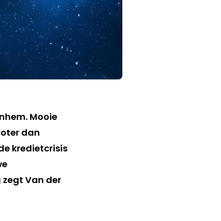
rnhem. Mooie
oter dan
e kredietcrisis
we
 zegt Van der