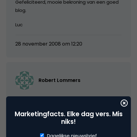
Gefeliciteerd, mooie bekroning van een goed
blog.
Luc
28 november 2008 om 12:20
Robert Lommers
ik denk dat ik dan wel weet wie er tussen nu en
3 jaar met de prijs ervandoor gaat 😉
Marketingfacts. Elke dag vers. Mis
niks!
van harte gefeliciteerd @foodlog
Dagelijkse nieuwsbrief