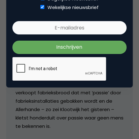
28 november 2008 om 19:36
Wekelijkse nieuwsbrief
dick veerman
Dank! Maarre … die passie. Ik gebruikte het
woord jaren geleden als aftiteling voor een
wijnhandeltje. Tot Tiscali ‘met passie’
internetaansluitingen begon te verkopen. AH
verkoopt fabrieksbrood dat met ‘passie’ door
fabrieksinstallaties gebakken wordt en de
Allerhande – zo zei Klootwijk het gisteren –
kletst honderduit over passie waar geen mens
te bekennen is.