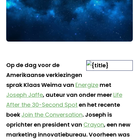
Op de dag voor de
Amerikaanse verkiezingen
sprak Klaas Weima van
Energize
met
Joseph Jaffe
, auteur van onder meer
Life
After the 30-Second Spot
en het recente
boek
Join the Conversation
. Joseph is
oprichter en president van
Crayon
, een new
marketing innovatiebureau. Voorheen was