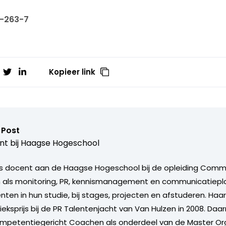
2-263-7
Kopieer link
 Post
t bij
Haagse Hogeschool
 is docent aan de Haagse Hogeschool bij de opleiding Comm
n als monitoring, PR, kennismanagement en communicatiepla
nten in hun studie, bij stages, projecten en afstuderen. Haa
eksprijs bij de PR Talentenjacht van Van Hulzen in 2008. Daa
ompetentiegericht Coachen als onderdeel van de Master Or