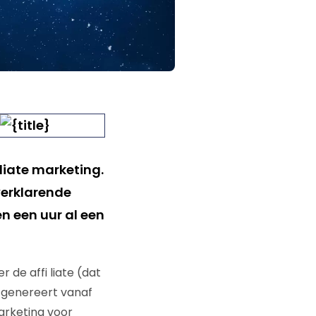
liate marketing.
verklarende
en een uur al een
 de affi liate (dat
j genereert vanaf
arketing voor