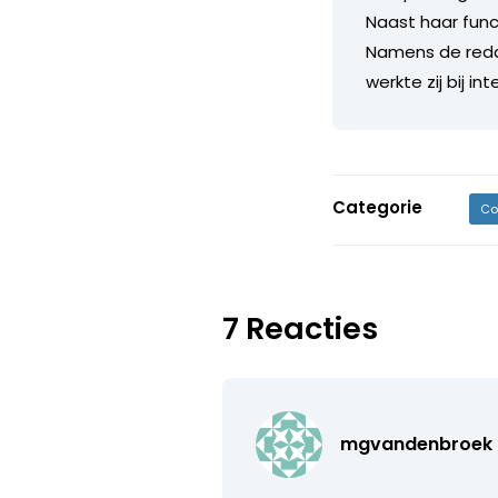
Naast haar funct
Namens de redact
werkte zij bij i
Categorie
Co
7 Reacties
mgvandenbroek