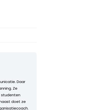
unicatie. Daar
nning. Ze
r studenten
rnaast doet ze
ganisatiecoach.