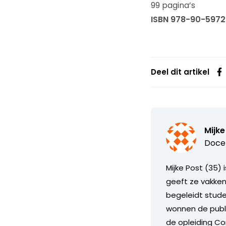
99 pagina’s
ISBN 978-90-597
Deel dit artikel
Mijke
Docen
Mijke Post (35)
geeft ze vakke
begeleidt stude
wonnen de publi
de opleiding C