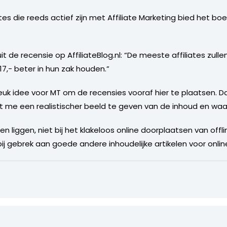
tes die reeds actief zijn met Affiliate Marketing bied het bo
 de recensie op AffiliateBlog.nl: “De meeste affiliates zulle
7,- beter in hun zak houden.”
leuk idee voor MT om de recensies vooraf hier te plaatsen. D
kt me een realistischer beeld te geven van de inhoud en wa
n liggen, niet bij het klakeloos online doorplaatsen van offli
 bij gebrek aan goede andere inhoudelijke artikelen voor onlin