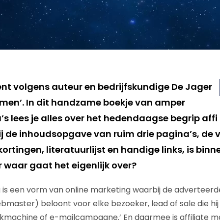
kent volgens auteur en bedrijfskundige De Jager
men’. In dit handzame boekje van amper
 lees je alles over het hedendaagse begrip affi 
ij de inhoudsopgave van ruim drie pagina’s, de 
ortingen, literatuurlijst en handige links, is binn
r waar gaat het eigenlijk over?
g is een vorm van online marketing waarbij de adverteerder
ebmaster) beloont voor elke bezoeker, lead of sale die hi
oekmachine of e-mailcampagne.’ En daarmee is affiliate m