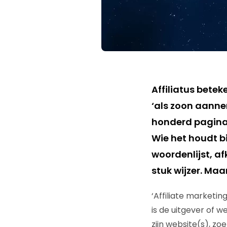
Affiliatus bete
‘als zoon aanne
honderd pagina’s
Wie het houdt b
woordenlijst, afk
stuk wijzer. Maa
‘Affiliate marketin
is de uitgever of w
zijn website(s), z