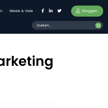
Inloggen
en
Missie & Visie
arketing