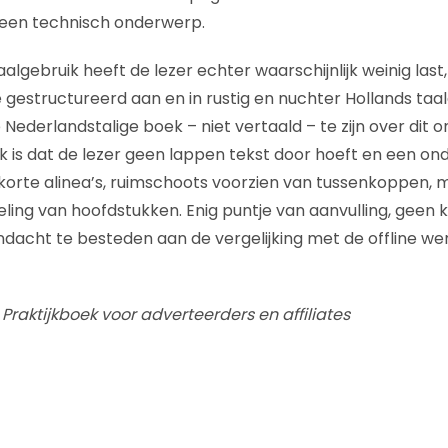
een technisch onderwerp.
algebruik heeft de lezer echter waarschijnlijk weinig las
 gestructureerd aan en in rustig en nuchter Hollands taalg
Nederlandstalige boek – niet vertaald – te zijn over dit 
ek is dat de lezer geen lappen tekst door hoeft en een on
orte alinea’s, ruimschoots voorzien van tussenkoppen, mod
ling van hoofdstukken. Enig puntje van aanvulling, geen kr
ndacht te besteden aan de vergelijking met de offline we
: Praktijkboek voor adverteerders en affiliates