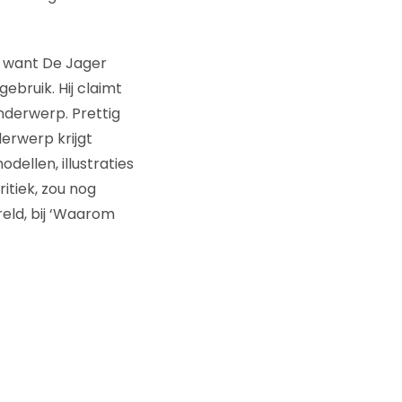
t, want De Jager
ebruik. Hij claimt
onderwerp. Prettig
derwerp krijgt
ellen, illustraties
itiek, zou nog
reld, bij ‘Waarom