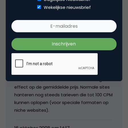
Wekelijkse nieuwsbrief
media
@Peter: de tarieven in dit artikel kloppen maar
zijn gemiddeldes over hele markt en over alle
bannerformaten, dat betekent dus ook dat
hier de banners tegen dumprijzen op
marktplaatsen en sociale netwerken in zijn
meegenomen. En aangezien dit soort sites
een steeds groter aandeel hebben in het
totale bereik, hebben deze een steeds groter
effect op de gemiddelde prijs. Normale sites
hanteren nog steeds tarieven die tot 100 CPM
kunnen oplopen (voor speciale formaten op
niche websites).