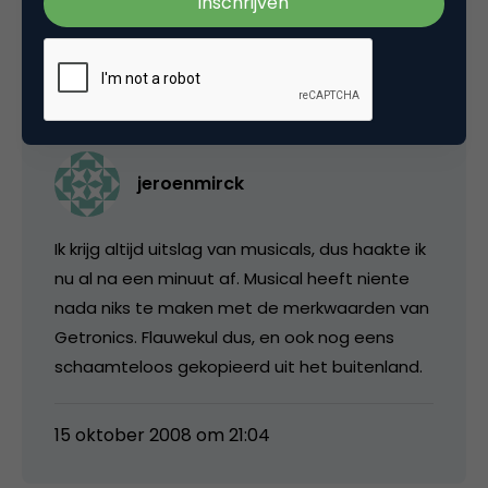
15 oktober 2008 om 20:58
jeroenmirck
Ik krijg altijd uitslag van musicals, dus haakte ik
nu al na een minuut af. Musical heeft niente
nada niks te maken met de merkwaarden van
Getronics. Flauwekul dus, en ook nog eens
schaamteloos gekopieerd uit het buitenland.
15 oktober 2008 om 21:04