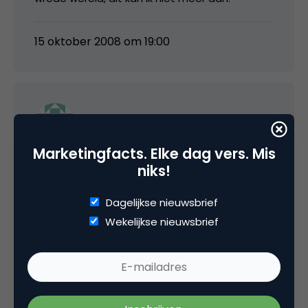
15 oktober 2008 om 19:00
Bob Stumpel
Marketingfacts. Elke dag vers. Mis
Weer heel sterk staaltje onvermogen van de
niks!
merkenverbouwers van KPN.
Dagelijkse nieuwsbrief
De verburgertrutting van het grafisch design.
Wekelijkse nieuwsbrief
De vermusicallisering van de viral.
Is de fusie tussen KPN en Joop van den
Endemol toch nog realiteit geworden.