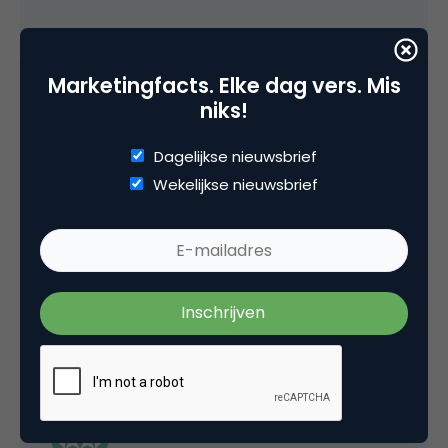
Marketingfacts. Elke dag vers. Mis
niks!
chi666
Dagelijkse nieuwsbrief
Oeps, je hebt gelijk. Ik had gekeken naar het
Wekelijkse nieuwsbrief
minimumjeugdloon en dat begon op 15
volgens mij, dus vandaar de assumptie.
Meteen even aanpassen maar.
8 oktober 2008 om 11:14
Tim Huijbers