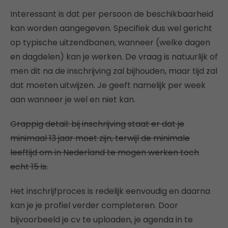
Interessant is dat per persoon de beschikbaarheid
kan worden aangegeven. Specifiek dus wel gericht
op typische uitzendbanen, wanneer (welke dagen
en dagdelen) kan je werken. De vraag is natuurlijk of
men dit na de inschrijving zal bijhouden, maar tijd zal
dat moeten uitwijzen. Je geeft namelijk per week
aan wanneer je wel en niet kan.
Grappig detail: bij inschrijving staat er dat je
minimaal 13 jaar moet zijn, terwijl de minimale
leeftijd om in Nederland te mogen werken toch
echt 15 is.
Het inschrijfproces is redelijk eenvoudig en daarna
kan je je profiel verder completeren. Door
bijvoorbeeld je cv te uploaden, je agenda in te