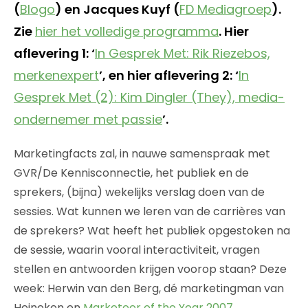
(
Blogo
) en Jacques Kuyf (
FD Mediagroep
).
Zie
hier het volledige programma
. Hier
aflevering 1: ‘
In Gesprek Met: Rik Riezebos,
merkenexpert
’, en hier aflevering 2: ‘
In
Gesprek Met (2): Kim Dingler (They), media-
ondernemer met passie
’.
Marketingfacts zal, in nauwe samenspraak met
GVR/De Kennisconnectie, het publiek en de
sprekers, (bijna) wekelijks verslag doen van de
sessies. Wat kunnen we leren van de carrières van
de sprekers? Wat heeft het publiek opgestoken na
de sessie, waarin vooral interactiviteit, vragen
stellen en antwoorden krijgen voorop staan? Deze
week: Herwin van den Berg, dé marketingman van
Heineken en
Marketeer of the Year 2007
.