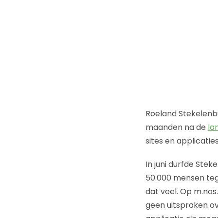
Roeland Stekelenbu
maanden na de
la
sites en applicati
In juni durfde Stek
50.000 mensen tege
dat veel. Op m.nos
geen uitspraken o