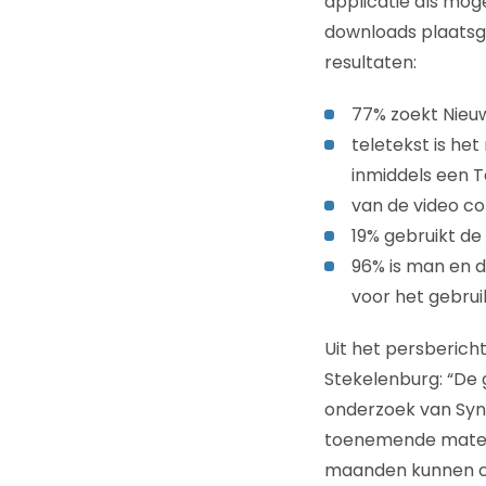
applicatie als mog
downloads plaatsge
resultaten:
77% zoekt Nieu
teletekst is he
inmiddels een T
van de video co
19% gebruikt de
96% is man en d
voor het gebrui
Uit het persbericht
Stekelenburg: “De 
onderzoek van Syno
toenemende mate we
maanden kunnen co