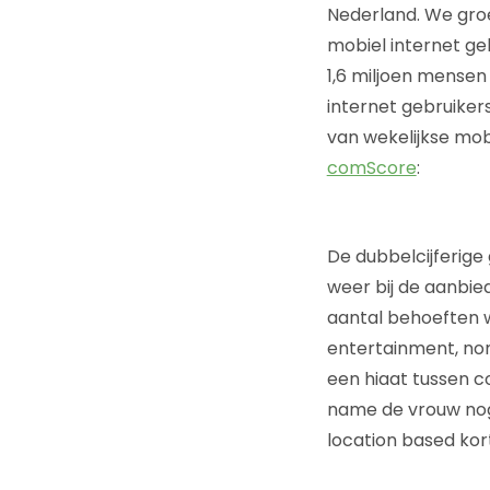
Nederland. We groei
mobiel internet ge
1,6 miljoen mensen 
internet gebruiker
van wekelijkse mob
comScore
:
De dubbelcijferige 
weer bij de aanbie
aantal behoeften w
entertainment, non
een hiaat tussen c
name de vrouw nog
location based ko