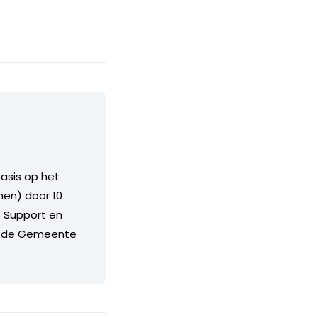
asis op het
en) door 10
s Support en
bij de Gemeente