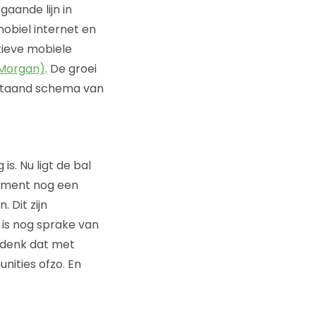
aande lijn in
obiel internet en
ctieve mobiele
 Morgan)
. De groei
rstaand schema van
s. Nu ligt de bal
sument nog een
 Dit zijn
 is nog sprake van
 denk dat met
ities ofzo. En