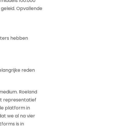
nmiddels 100.000
 geleid. Opvallende
itters hebben
langrijke reden
t medium. Roeland
t representatief
e platform in
at we al na vier
orms is in