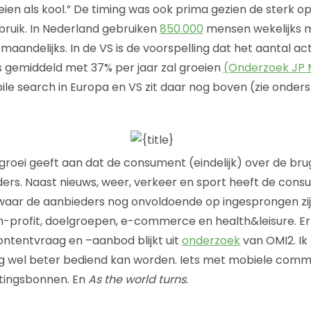
en als kool.” De timing was ook prima gezien de sterk opg
bruik. In Nederland gebruiken
850.000
mensen wekelijks m
maandelijks. In de VS is de voorspelling dat het aantal a
s gemiddeld met 37% per jaar zal groeien
(Onderzoek JP
ile search in Europa en VS zit daar nog boven (zie onde
groei geeft aan dat de consument (eindelijk) over de brug i
ders. Naast nieuws, weer, verkeer en sport heeft de con
aar de aanbieders nog onvoldoende op ingesprongen zijn.
-profit, doelgroepen, e-commerce en health&leisure. Er
ontentvraag en –aanbod blijkt uit
onderzoek
van OMI2. Ik
 wel beter bediend kan worden. Iets met mobiele commun
rtingsbonnen. En
As the world turns
.