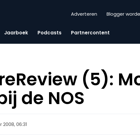
Adverteren
Blogger word
Jaarboek
Podcasts
Partnercontent
reReview (5): M
bij de NOS
r 2008, 06:31