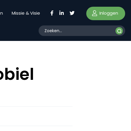
Inloggen
en
Missie & Visie
obiel