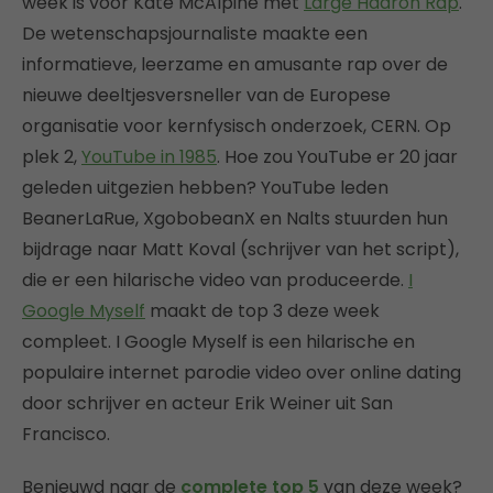
week is voor Kate McAlpine met
Large Hadron Rap
.
De wetenschapsjournaliste maakte een
informatieve, leerzame en amusante rap over de
nieuwe deeltjesversneller van de Europese
organisatie voor kernfysisch onderzoek, CERN. Op
plek 2,
YouTube in 1985
. Hoe zou YouTube er 20 jaar
geleden uitgezien hebben? YouTube leden
BeanerLaRue, XgobobeanX en Nalts stuurden hun
bijdrage naar Matt Koval (schrijver van het script),
die er een hilarische video van produceerde.
I
Google Myself
maakt de top 3 deze week
compleet. I Google Myself is een hilarische en
populaire internet parodie video over online dating
door schrijver en acteur Erik Weiner uit San
Francisco.
Benieuwd naar de
complete top 5
van deze week?