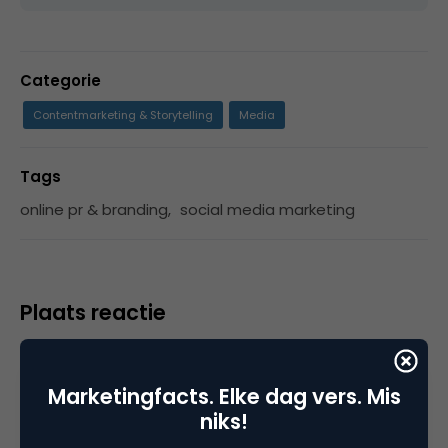
Categorie
Contentmarketing & Storytelling
Media
Tags
online pr & branding
,
social media marketing
Plaats reactie
Je moet
ingelogd zijn op
om een reactie te
plaatsen.
Marketingfacts. Elke dag vers. Mis
niks!