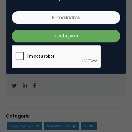
Marco Derksen
Partner bij
Upstream
Oprichter/partner Upstream, Marketingfacts,
Arnhem Direct, SportNext, TravelNext, RvT VPRO,
Bestuur Luxor Live, social business, onderwijs,
fotografie en vader!
Categorie
CRM, Loyalty & CX
Marketing Design
Media