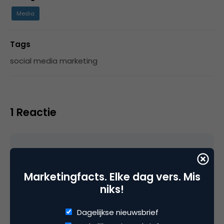
Media
Tags
social media marketing
1 Reactie
Jacobien
Marketingfacts. Elke dag vers. Mis
niks!
Verbaast me niets.
Dagelijkse nieuwsbrief
Zoals iemand ooit zei: mannen praten om