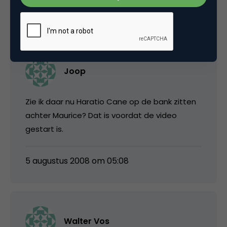
4 augustus 2008 om 15:58
Joop
Zie ik daar nu Haratio Cane op de bank zitten
achter Maurice? Dat is voordat de video
gestart is.
5 augustus 2008 om 05:08
Walter Vos