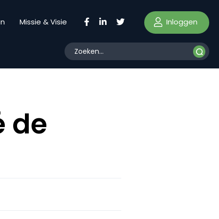
Inloggen
en
Missie & Visie
é de