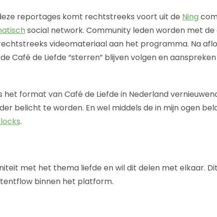
 deze reportages komt rechtstreeks voort uit de
Ning
comm
atisch
social network. Community leden worden met de
rechtstreeks videomateriaal aan het programma. Na afl
e Café de Liefde “sterren” blijven volgen en aanspreken
is het format van Café de Liefde in Nederland vernieuwend
der belicht te worden. En wel middels de in mijn ogen bel
blocks
.
niteit met het thema liefde en wil dit delen met elkaar. Di
tentflow binnen het platform.