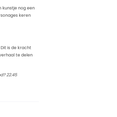
n kunstje nog een
rsonages keren
 Dit is de kracht
 verhaal te delen
nd? 22.45