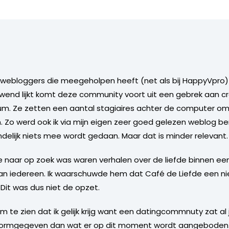
 webloggers die meegeholpen heeft (net als bij HappyVpro) 
wend lijkt komt deze community voort uit een gebrek aan crea
m. Ze zetten een aantal stagiaires achter de computer o
 Zo werd ook ik via mijn eigen zeer goed gelezen weblog be
elijk niets mee wordt gedaan. Maar dat is minder relevant.
e naar op zoek was waren verhalen over de liefde binnen ee
van iedereen. Ik waarschuwde hem dat Café de Liefde een ni
Dit was dus niet de opzet.
 om te zien dat ik gelijk krijg want een datingcommnuty zat a
ormgegeven dan wat er op dit moment wordt aangeboden. D