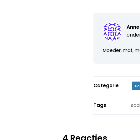
Anne
onde
Moeder, maf, m
Categorie
Da
Tags
soc
4 Reacties