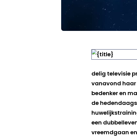
delig televisi
vanavond haar t
bedenker en m
de hedendaagse 
huwelijkstraini
een dubbelleven 
vreemdgaan en 