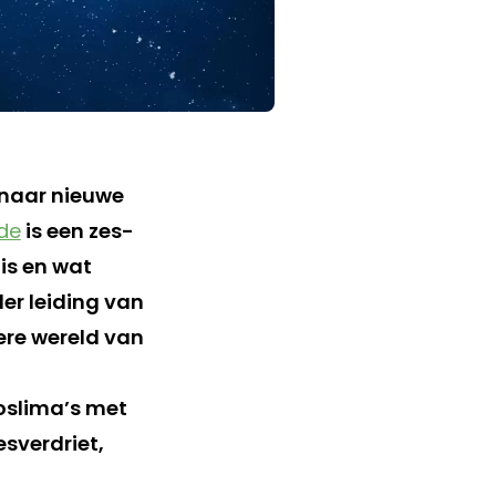
 naar nieuwe
fde
is een zes-
is en wat
er leiding van
ere wereld van
oslima’s met
esverdriet,