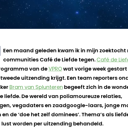
Een maand geleden kwam ik in mijn zoektocht
communities Café de Liefde tegen.
Café de Lie
e programma van de
VPRO
wat vorige week gestart 
weede uitzending krijgt. Een team reporters ond
aker
Bram van Splunteren
begeeft zich in de wond
liefde. De wereld van poliamoureuze relaties,
ngen, vegadaters en zaadgoogle-laars, jonge m
en de ‘doe het zelf dominees’. Thema’s als liefd
lust worden per uitzending behandeld.