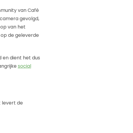
unity van Café
 camera gevolgd,
oop van het
 op de geleverde
 en dient het dus
angrijke
social
t levert de