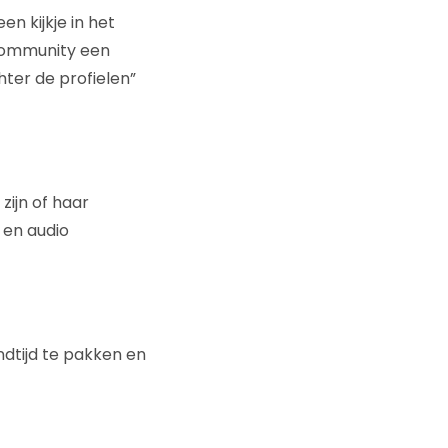
n kijkje in het
 community een
hter de profielen”
zijn of haar
 en audio
dtijd te pakken en