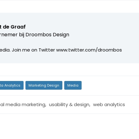
t de Graaf
rnemer bij
Droombos Design
edia. Join me on Twitter www.twitter.com/droombos
ta Analytics
Marketing Design
Media
ial media marketing
,
usability & design
,
web analytics