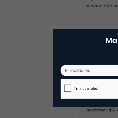
onderzochte per
Mar
Deel dit artikel
Matth
Edito
Van april 2007 
Marketingfacts. 
Saatchi&Saatch
november 2021 