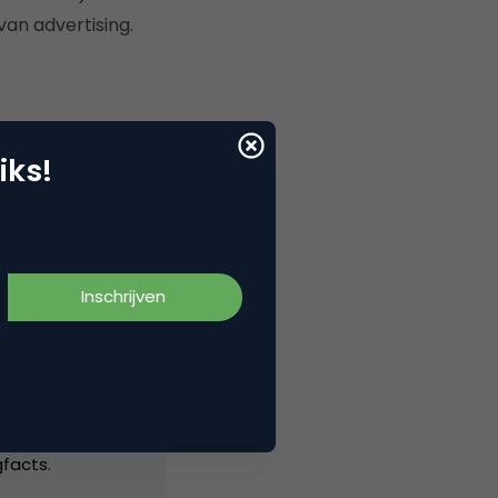
an advertising.
iks!
ofdredacteur bij
UA. Vanaf 1
facts.