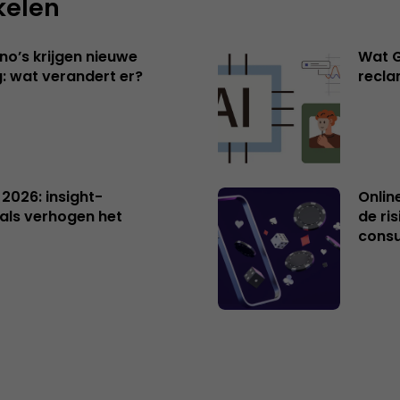
kelen
no’s krijgen nieuwe
Wat G
: wat verandert er?
recl
 2026: insight-
Onlin
als verhogen het
de ri
cons