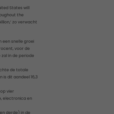
ted States will
roughout the
illion,’ zo verwacht
 een snelle groei
rocent, voor de
 zal in de periode
ichte de totale
 is dit aandeel 16,3
op vier
, electronica en
en derde) in de