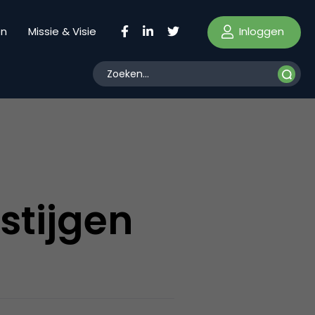
Inloggen
en
Missie & Visie
stijgen