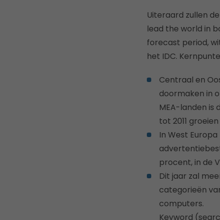
Uiteraard zullen de
lead the world in 
forecast period, wi
het IDC. Kernpunte
Centraal en Oos
doormaken in on
MEA-landen is da
tot 2011 groeie
In West Europa z
advertentiebeste
procent, in de V
Dit jaar zal me
categorieën van
computers.
Keyword (searc