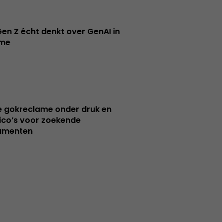
en Z écht denkt over GenAI in
ame
e gokreclame onder druk en
sico’s voor zoekende
umenten