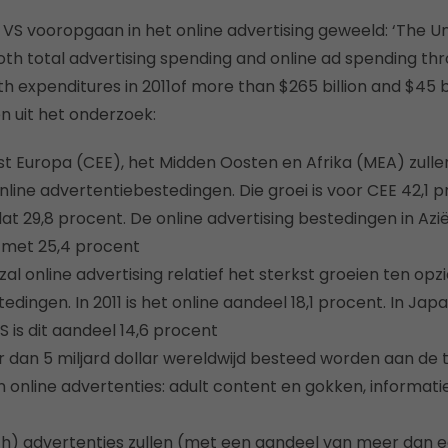
 VS vooropgaan in het online advertising geweeld: ‘The Uni
both total advertising spending and online ad spending th
th expenditures in 2011of more than $265 billion and $45 b
n uit het onderzoek:
t Europa (CEE), het Midden Oosten en Afrika (MEA) zullen
line advertentiebestedingen. Die groei is voor CEE 42,1 p
t 29,8 procent. De online advertising bestedingen in Azië
n met 25,4 procent
al online advertising relatief het sterkst groeien ten opz
dingen. In 2011 is het online aandeel 18,1 procent. In Japan
S is dit aandeel 14,6 procent
er dan 5 miljard dollar wereldwijd besteed worden aan de t
 online advertenties: adult content en gokken, informatie
h) advertenties zullen (met een aandeel van meer dan e