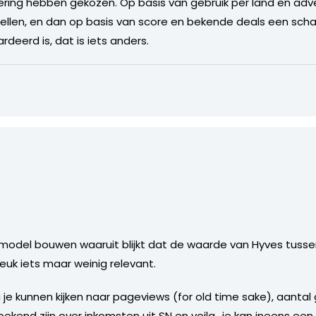
dering hebben gekozen. Op basis van gebruik per land en ad
ellen, en dan op basis van score en bekende deals een sch
deerd is, dat is iets anders.
model bouwen waaruit blijkt dat de waarde van Hyves tusse
euk iets maar weinig relevant.
je kunnen kijken naar pageviews (for old time sake), aantal 
kend zijn over inkomsten uit SN en voila.. je kan ineens een