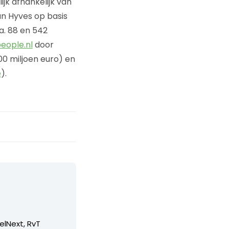
jk afhankelijk van
an Hyves op basis
a. 88 en 542
eople.nl
door
00 miljoen euro) en
e
).
elNext, RvT