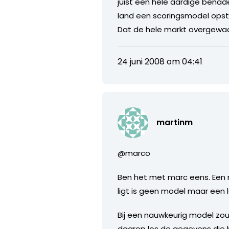
juist een hele aardige bena
land een scoringsmodel opst
Dat de hele markt overgewaar
24 juni 2008 om 04:41
martinm
@marco
Ben het met marc eens. Een 
ligt is geen model maar een l
Bij een nauwkeurig model zou 
daarop los de gegevens die be