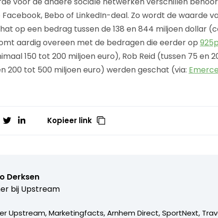
e voor de andere sociale netwerken verschillen behoorli
de Facebook, Bebo of LinkedIn-deal. Zo wordt de waarde v
hat op een bedrag tussen de 138 en 844 miljoen dollar (c
 komt aardig overeen met de bedragen die eerder op
925p
maal 150 tot 200 miljoen euro), Rob Reid (tussen 75 en 2
en 200 tot 500 miljoen euro) werden geschat (via:
Emerc
Kopieer link
o Derksen
er bij
Upstream
er Upstream, Marketingfacts, Arnhem Direct, SportNext, Trav