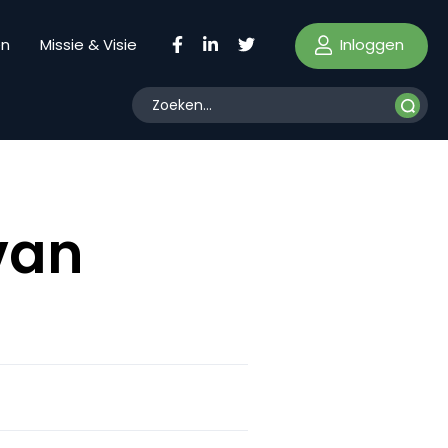
Inloggen
en
Missie & Visie
van