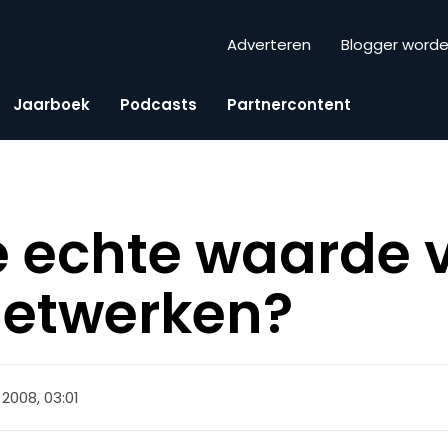
Adverteren
Blogger word
Jaarboek
Podcasts
Partnercontent
e echte waarde 
netwerken?
 2008, 03:01