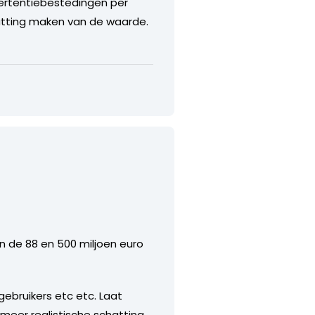
vertentiebestedingen per
atting maken van de waarde.
n de 88 en 500 miljoen euro
gebruikers etc etc. Laat
 meer realistische schatting