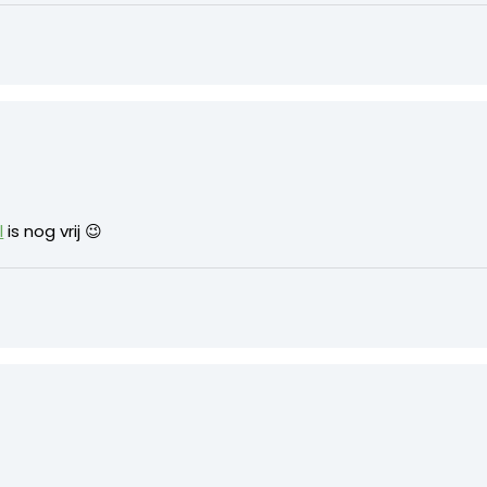
l
is nog vrij 😉