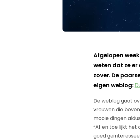
Afgelopen week 
weten dat ze e
zover. De paar
eigen weblog:
D
De weblog gaat ov
vrouwen die bovenm
mooie dingen aldu
“Af en toe lijkt he
goed geïnteresseer