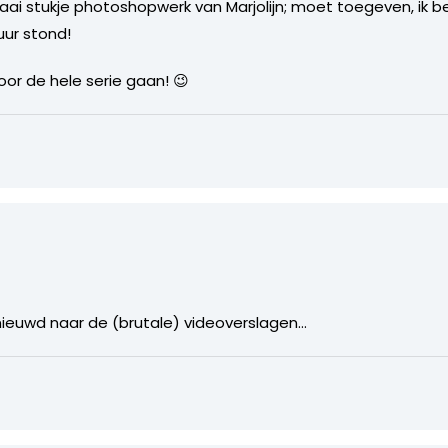
ai stukje photoshopwerk van Marjolijn; moet toegeven, ik b
uur stond!
voor de hele serie gaan! 😉
enieuwd naar de (brutale) videoverslagen…