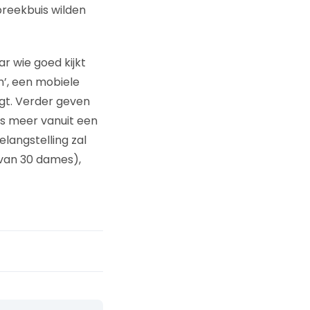
reekbuis wilden
ar wie goed kijkt
n’, een mobiele
ngt. Verder geven
s meer vanuit een
elangstelling zal
t van 30 dames),