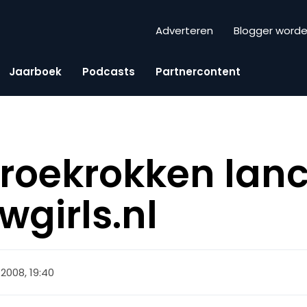
Adverteren
Blogger word
Jaarboek
Podcasts
Partnercontent
roekrokken lan
girls.nl
 2008, 19:40