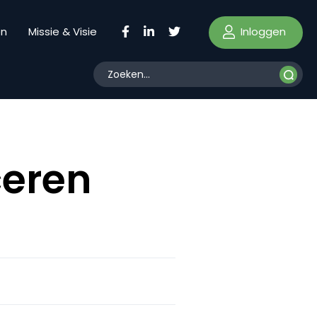
Inloggen
en
Missie & Visie
ceren