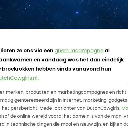
lieten ze ons via een
guerrillacampagne
al
r aankwamen en vandaag was het dan eindelijk
se broekrokken hebben sinds vanavond hun
utchCowgirls.nl
.
er merken, producten en marketingcampagnes en richt
atig geïnteresseerd zijn in internet, marketing, gadgets
s het persbericht. Mede-oprichter van DutchCowgirls,
Ma
t alsof de online wereld vooral het domein is van de man. V
d in technische dingen die mooi en nieuw zijn, en kijken 