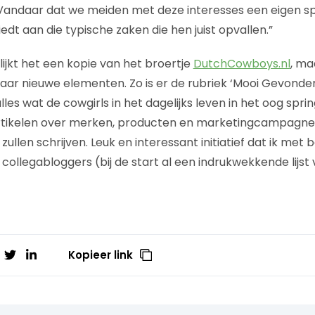
Vandaar dat we meiden met deze interesses een eigen sp
edt aan die typische zaken die hen juist opvallen.”
ijkt het een kopie van het broertje
DutchCowboys.nl
, ma
paar nieuwe elementen. Zo is er de rubriek ‘Mooi Gevonde
les wat de cowgirls in het dagelijks leven in het oog spri
artikelen over merken, producten en marketingcampagne
ullen schrijven. Leuk en interessant initiatief dat ik met b
n collegabloggers (bij de start al een indrukwekkende lijs
Kopieer link