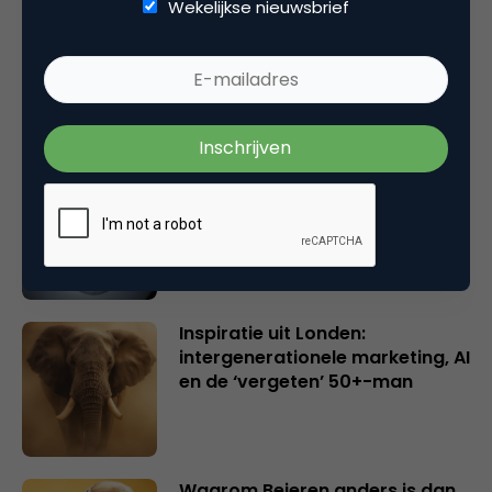
Wekelijkse nieuwsbrief
Rebel with or without a cause?
Wake-upcall voor ontwerpers
en merkeigenaren
Creatieve sector als aanjager
van innovatie en ontsluiter en
verbinder van industrieën
belangrijker en urgenter dan
ooit
Inspiratie uit Londen:
intergenerationele marketing, AI
en de ‘vergeten’ 50+-man
Waarom Beieren anders is dan