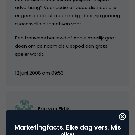
advertising? Voor audio of video distributie is
er geen podcast meer nodig, daar zijn genoeg
succesvolle alternativen voor.
Ben trouwens beniewd of Apple moeilijk gaat
doen om de naam als Gespod een grote
speler wordt.
12 juni 2008 om 09:53
Eric van Eldik
Marketingfacts. Elke dag vers. Mis
Toen ik dit artikel begon te lezen, hoopte ik
niks!