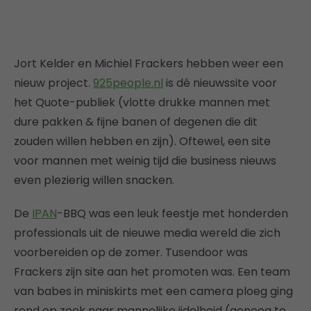
Jort Kelder en Michiel Frackers hebben weer een
nieuw project.
925people.nl
is dé nieuwssite voor
het Quote-publiek (vlotte drukke mannen met
dure pakken & fijne banen of degenen die dit
zouden willen hebben en zijn). Oftewel, een site
voor mannen met weinig tijd die business nieuws
even plezierig willen snacken.
De
IPAN
-BBQ was een leuk feestje met honderden
professionals uit de nieuwe media wereld die zich
voorbereiden op de zomer. Tusendoor was
Frackers zijn site aan het promoten was. Een team
van babes in miniskirts met een camera ploeg ging
rond op zoek naar mannelijke ijdelheid (genoeg te