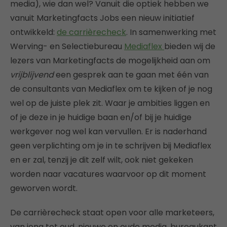
media), wie dan wel? Vanuit die optiek hebben we
vanuit Marketingfacts Jobs een nieuw initiatief
ontwikkeld:
de carrièrecheck
. In samenwerking met
Werving- en Selectiebureau
Mediaflex
bieden wij de
lezers van Marketingfacts de mogelijkheid aan om
vrijblijvend
een gesprek aan te gaan met één van
de consultants van Mediaflex om te kijken of je nog
wel op de juiste plek zit. Waar je ambities liggen en
of je deze in je huidige baan en/of bij je huidige
werkgever nog wel kan vervullen. Er is naderhand
geen verplichting om je in te schrijven bij Mediaflex
en er zal, tenzij je dit zelf wilt, ook niet gekeken
worden naar vacatures waarvoor op dit moment
geworven wordt.
De carrièrecheck staat open voor alle marketeers,
van jong tot oud, nieuwe en oude media, bureaukant