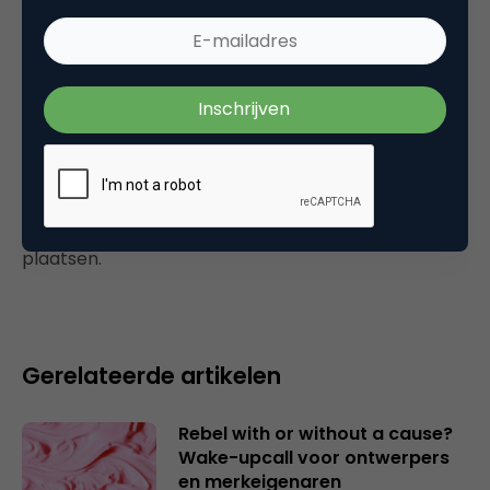
Tags
nieuws
Plaats reactie
Je moet
ingelogd zijn op
om een reactie te
plaatsen.
Gerelateerde artikelen
Rebel with or without a cause?
Wake-upcall voor ontwerpers
en merkeigenaren