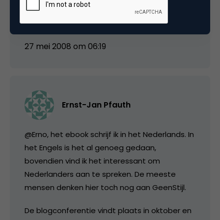
business blog meeting of heb ik dat al
gemist?
27 mei 2008 om 06:19
Ernst-Jan Pfauth
@Erno, het ebook schrijf ik in het Nederlands. In
het Engels is het al genoeg gedaan,
bovendien vind ik het interessant om
Nederlanders aan te spreken. De meeste
mensen denken hier toch nog aan GeenStijl.
De blogconferentie vindt plaats in oktober en