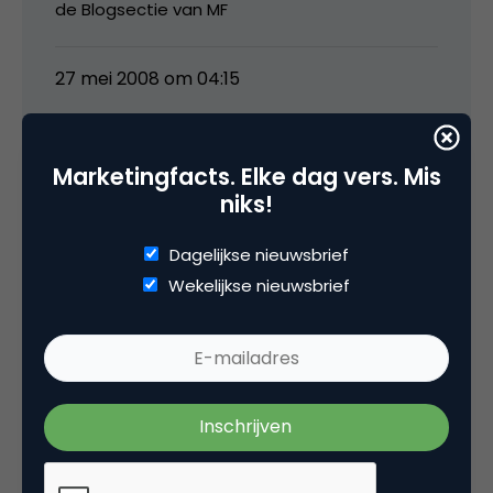
de Blogsectie van MF
27 mei 2008 om 04:15
Marketingfacts. Elke dag vers. Mis
niks!
ehannink
Dagelijkse nieuwsbrief
@Ernst-Jan Dat e-boek schrijft je dat in het
Wekelijkse nieuwsbrief
Nederlands of Engels en wanneer verwacht je
dat het gereed is?
Al enige idee wanneer de blogconferentie
gaat plaatsvinden? Doelgroep bloggers?
@Marco komt er nog weer een Nederlandse