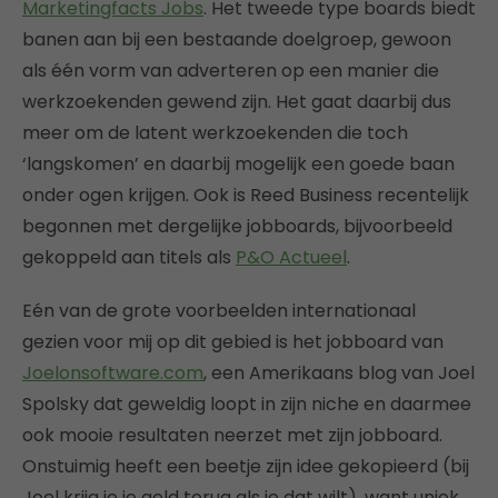
Marketingfacts Jobs
. Het tweede type boards biedt
banen aan bij een bestaande doelgroep, gewoon
als één vorm van adverteren op een manier die
werkzoekenden gewend zijn. Het gaat daarbij dus
meer om de latent werkzoekenden die toch
‘langskomen’ en daarbij mogelijk een goede baan
onder ogen krijgen. Ook is Reed Business recentelijk
begonnen met dergelijke jobboards, bijvoorbeeld
gekoppeld aan titels als
P&O Actueel
.
Eén van de grote voorbeelden internationaal
gezien voor mij op dit gebied is het jobboard van
Joelonsoftware.com
, een Amerikaans blog van Joel
Spolsky dat geweldig loopt in zijn niche en daarmee
ook mooie resultaten neerzet met zijn jobboard.
Onstuimig heeft een beetje zijn idee gekopieerd (bij
Joel krijg je je geld terug als je dat wilt), want uniek