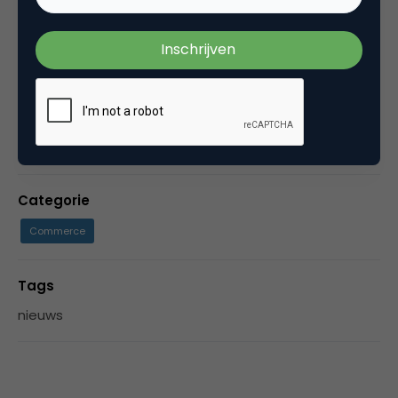
opdracht). Actief als interim community
manager, projectleider voor nieuwe corporate
recruitmentsites, adviseur bij verschillende start
ups en inspirator m.b.t. de toekomst van werk
(de arbeidsmarkt van de 21e eeuw).
Categorie
Commerce
Tags
nieuws