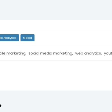
ta Analytics
Media
ile marketing
,
social media marketing
,
web analytics
,
you
e