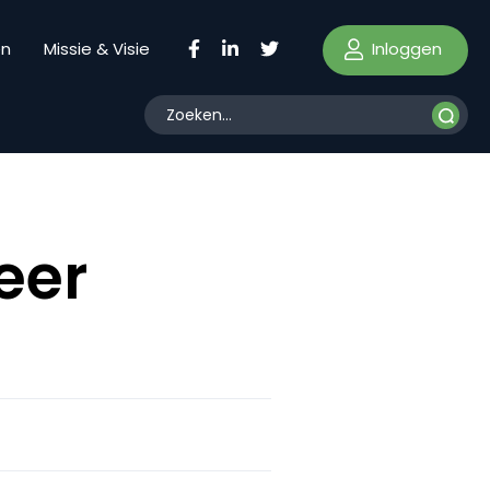
Inloggen
en
Missie & Visie
eer