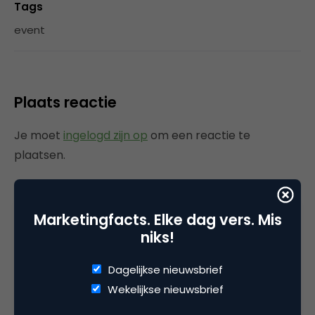
Tags
event
Plaats reactie
Je moet
ingelogd zijn op
om een reactie te
plaatsen.
Marketingfacts. Elke dag vers. Mis
Gerelateerde artikelen
niks!
Rebel with or without a cause?
Dagelijkse nieuwsbrief
Wake-upcall voor ontwerpers
Wekelijkse nieuwsbrief
en merkeigenaren