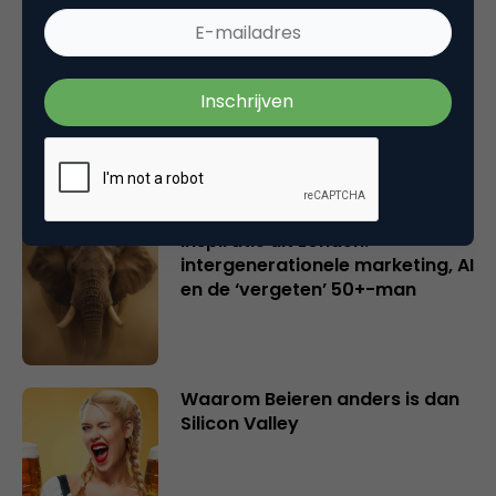
Creatieve sector als aanjager
van innovatie en ontsluiter en
verbinder van industrieën
belangrijker en urgenter dan
ooit
Inspiratie uit Londen:
intergenerationele marketing, AI
en de ‘vergeten’ 50+-man
Waarom Beieren anders is dan
Silicon Valley