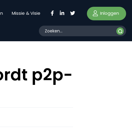
Inloggen
en
Missie & Visie
ordt p2p-
?