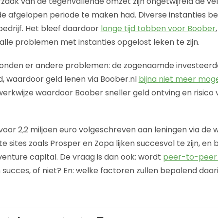
rzaak van de tegenvallende omzet zijn ongetwijfeld de v
 afgelopen periode te maken had. Diverse instanties b
bedrijf. Het bleef daardoor
lange tijd tobben voor Boober
le problemen met instanties opgelost leken te zijn.
stonden er andere problemen: de zogenaamde investeerde
, waardoor geld lenen via Boober.nl
bijna niet meer moge
 werkwijze waardoor Boober sneller geld ontving en risico 
voor 2,2 miljoen euro volgeschreven aan leningen via de w
ote sites zoals Prosper en Zopa lijken succesvol te zijn, en
venture capital. De vraag is dan ook: wordt
peer-to-peer 
succes, of niet? En: welke factoren zullen bepalend daari