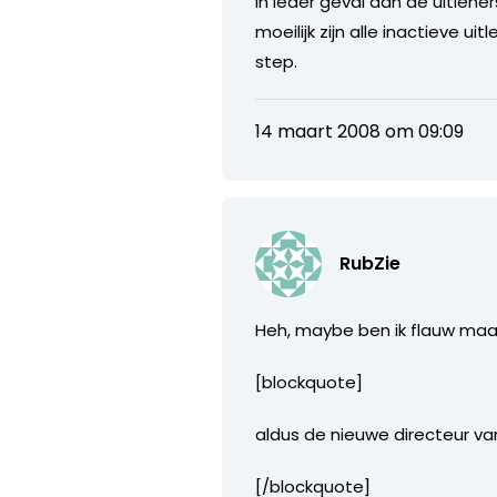
In ieder geval aan de uitlene
moeilijk zijn alle inactieve u
step.
14 maart 2008 om 09:09
RubZie
Heh, maybe ben ik flauw maar
[blockquote]
aldus de nieuwe directeur van
[/blockquote]