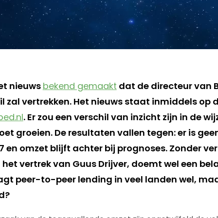
et nieuws
bekend gemaakt
dat de directeur van 
ril zal vertrekken. Het nieuws staat inmiddels op d
ped.nl
. Er zou een verschil van inzicht zijn in de w
oet groeien. De resultaten vallen tegen: er is gee
en omzet blijft achter bij prognoses. Zonder ver
 het vertrek van Guus Drijver, doemt wel een bel
gt peer-to-peer lending in veel landen wel, ma
nd?