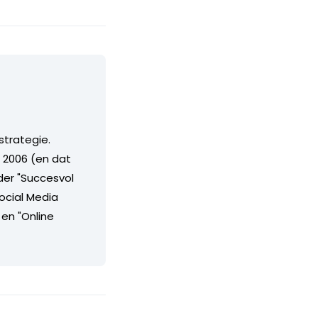
strategie.
n 2006 (en dat
nder "Succesvol
Social Media
 en "Online