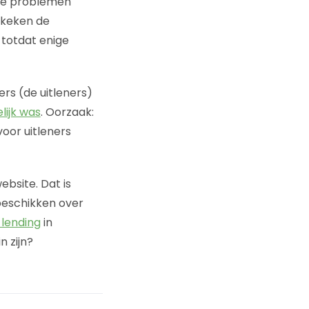
ele problemen
ekeken de
, totdat enige
rs (de uitleners)
lijk was
. Oorzaak:
voor uitleners
ebsite. Dat is
 beschikken over
lending
in
n zijn?