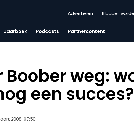
Adverteren
Blogger word
Jaarboek
Podcasts
Partnercontent
r Boober weg: w
nog een succes
aart 2008, 07:50