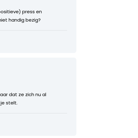
positieve) press en
niet handig bezig?
aar dat ze zich nu al
e stelt.