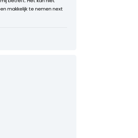
ij betreft. Het kan niet
f een makkelijk te nemen next