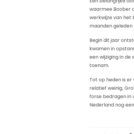
Een belangrijke oo
waarmee Boober de
werkwijze van het 
maanden geleden al
Begin dit jaar ont
kwamen in opstand
een wijziging in de
toenam.
Tot op heden is er 
relatief weinig. Gr
forse bedragen in 
Nederland nog een 