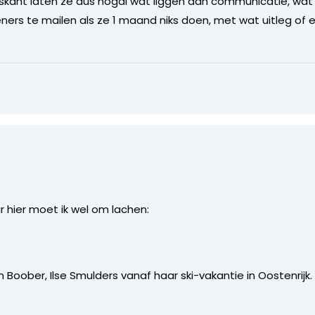
rskant laten ze dus nogal wat liggen aan communicatie, wat m
itleners te mailen als ze 1 maand niks doen, met wat uitleg o
 hier moet ik wel om lachen:
 Boober, Ilse Smulders vanaf haar ski-vakantie in Oostenrijk.