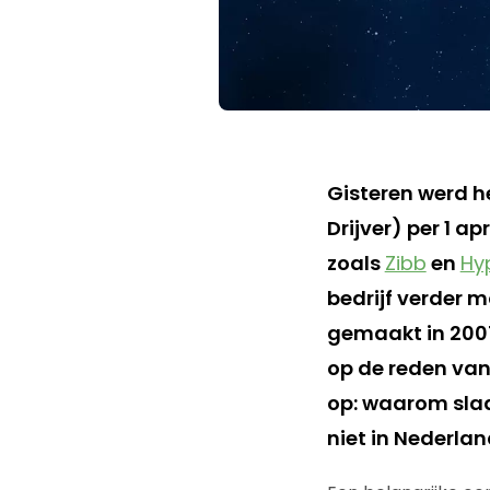
Gisteren werd h
Drijver) per 1 ap
zoals
Zibb
en
Hy
bedrijf verder m
gemaakt in 2007 
op de reden van
op: waarom slaa
niet in Nederla