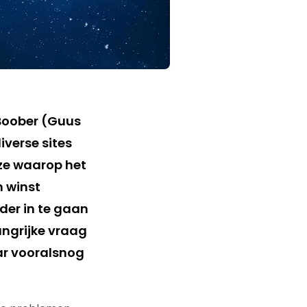
Boober (Guus
iverse sites
ijze waarop het
n winst
der in te gaan
angrijke vraag
ar vooralsnog