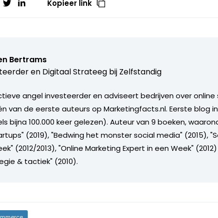
Kopieer link
en Bertrams
teerder en Digitaal Strateeg bij
Zelfstandig
tieve angel investeerder en adviseert bedrijven over online 
én van de eerste auteurs op Marketingfacts.nl. Eerste blog i
dels bijna 100.000 keer gelezen). Auteur van 9 boeken, waaro
artups" (2019), "Bedwing het monster social media" (2015), "
ek" (2012/2013), "Online Marketing Expert in een Week" (2012)
egie & tactiek" (2010).
mmerce