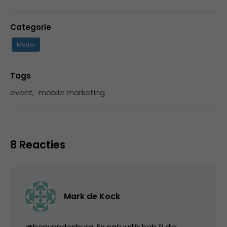
Categorie
Media
Tags
event
,
mobile marketing
8 Reacties
Mark de Kock
@benvandenburg. En natuurlijk heb jij die