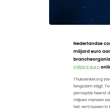
Nederlandse con
miljard euro aa
brancheorganis
miljard euro
onli
Thuiswinkel.org st
langzaam stijgt. To
perceptie heerst da
miljoen mensen aar
het vertrouwen in 