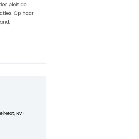
er pleit de
acties. Op haar
and.
elNext, RvT