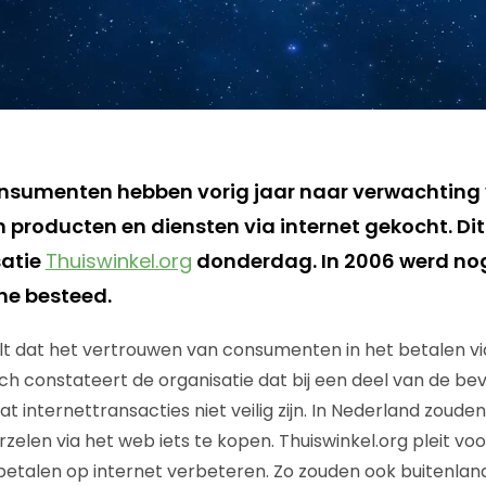
sumenten hebben vorig jaar naar verwachting v
n producten en diensten via internet gekocht. Di
atie
Thuiswinkel.org
donderdag. In 2006 werd no
ne besteed.
elt dat het vertrouwen van consumenten in het betalen vi
ch constateert de organisatie dat bij een deel van de bev
t internettransacties niet veilig zijn. In Nederland zoude
zelen via het web iets te kopen. Thuiswinkel.org pleit vo
betalen op internet verbeteren. Zo zouden ook buitenland