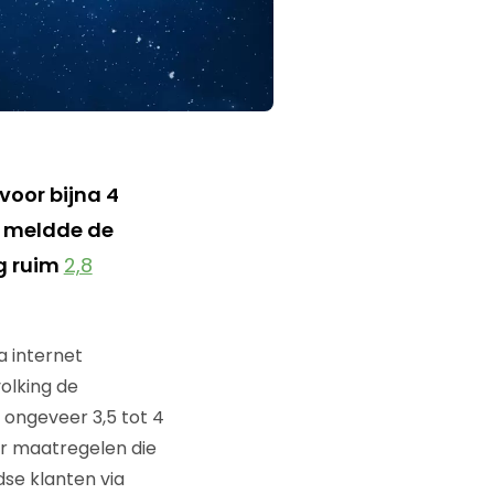
oor bijna 4
t meldde de
g ruim
2,8
a internet
olking de
n ongeveer 3,5 tot 4
or maatregelen die
se klanten via