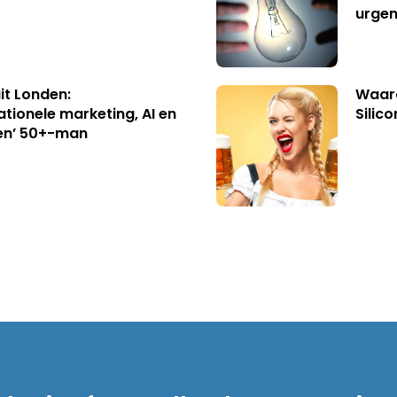
urgen
uit Londen:
Waaro
ationele marketing, AI en
Silico
en’ 50+-man