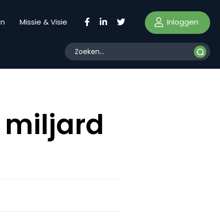
Inloggen
en
Missie & Visie
 miljard