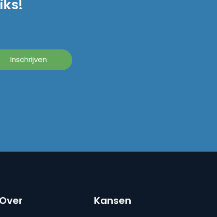
iks!
Over
Kansen