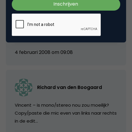
Het geluid tijdens het interview is trouwens
niet in balans. Tijdens het interview valt het
rechterkanaal weg en komt alles in m’n
linkeroor terecht.
4 februari 2008 om 09:08
Richard van den Boogaard
Vincent – is mono/stereo nou zou moeilijk?
Copy/paste die mic even van links naar rechts
in de edit…