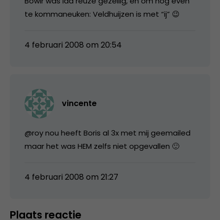
Bowlr was idd reuze gezellig, en om nog even
te kommaneuken: Veldhuijzen is met “ij” 😉
4 februari 2008 om 20:54
vincente
@roy nou heeft Boris al 3x met mij geemailed
maar het was HEM zelfs niet opgevallen 🙂
4 februari 2008 om 21:27
Plaats reactie