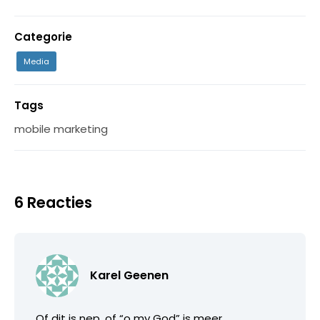
Categorie
Media
Tags
mobile marketing
6 Reacties
Karel Geenen
Of dit is nep, of “o my God” is meer