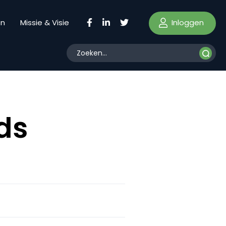
Inloggen
en
Missie & Visie
ds