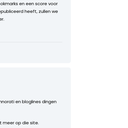
ookmarks en een score voor
ubliceerd heeft, zullen we
r.
chnorati en bloglines dingen
et meer op die site.