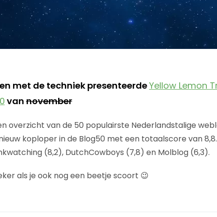
en met de techniek presenteerde
Yellow Lemon T
0
van
november
 overzicht van de 50 populairste Nederlandstalige webl
ieuw koploper in de Blog50 met een totaalscore van 8,8
rankwatching (8,2), DutchCowboys (7,8) en Molblog (6,3).
k, zeker als je ook nog een beetje scoort 😉