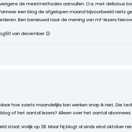
erigens de meetmethodes aanvullen. O.a. met delicious b
anneer een blog de afgelopen maand bijvoorbeeld niets gep
arderen. Ben benieuwd naar de mening van mf-lezers hierove
log50 van december 😉
n. Maar hoe zoiets maandelijks kan werken snap ik niet. Die te
blog of het aantal lezers? Alleen over het aantal abonnees.
d staat vrolijk op 28. Maar hij blogt al sinds eind oktober ni