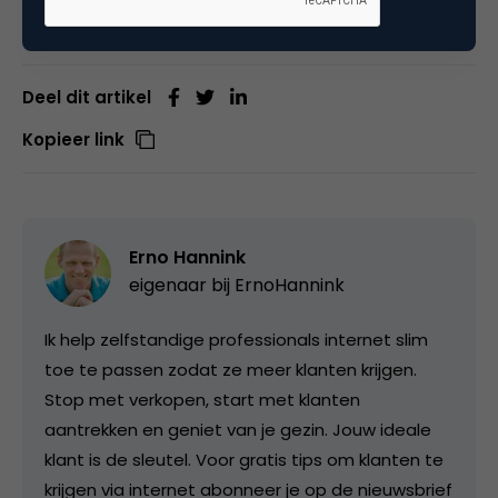
Deel dit artikel
Kopieer link
Erno Hannink
eigenaar bij
ErnoHannink
Ik help zelfstandige professionals internet slim
toe te passen zodat ze meer klanten krijgen.
Stop met verkopen, start met klanten
aantrekken en geniet van je gezin. Jouw ideale
klant is de sleutel. Voor gratis tips om klanten te
krijgen via internet abonneer je op de nieuwsbrief